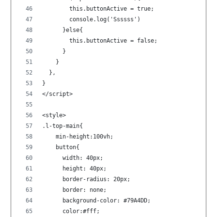
        this.buttonActive = true;
        console.log('Ssssss')
      }else{
        this.buttonActive = false;
      }
    }
  },
}
</script>
<style>
.l-top-main{
    min-height:100vh;
    button{
      width: 40px;
      height: 40px;
      border-radius: 20px;
      border: none;
      background-color: #79A4DD;
      color:#fff;