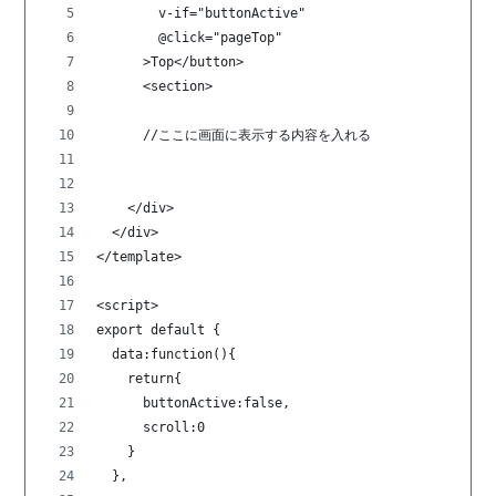
        v-if="buttonActive"                       
        @click="pageTop"                       
      >Top</button>
      <section>
      //ここに画面に表示する内容を入れる
    </div>  
  </div>
</template>
<script>
export default {
  data:function(){
    return{
      buttonActive:false,
      scroll:0
    }
  },