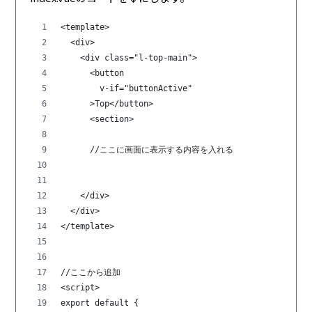
<template>
  <div>
    <div class="l-top-main">
      <button                 
        v-if="buttonActive"                   /
      >Top</button>
      <section>
      //ここに画面に表示する内容を入れる
    </div>  
  </div>
</template>
//ここから追加
<script>
export default {