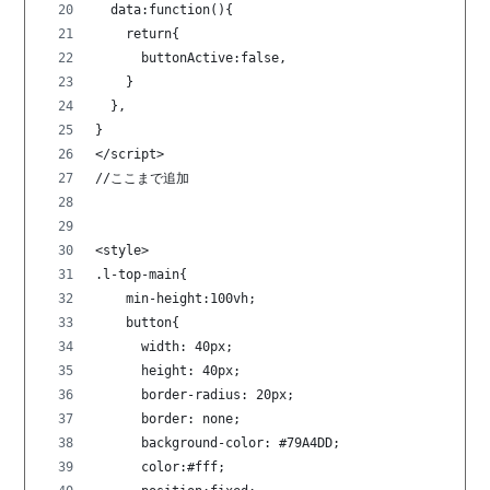
  data:function(){
    return{
      buttonActive:false,
    }
  },
}
</script>
//ここまで追加
<style>
.l-top-main{
    min-height:100vh;
    button{
      width: 40px;
      height: 40px;
      border-radius: 20px;
      border: none;
      background-color: #79A4DD;
      color:#fff;