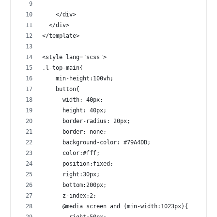
    </div>  
  </div>
</template>
<style lang="scss">
.l-top-main{
    min-height:100vh;
    button{
      width: 40px;
      height: 40px;
      border-radius: 20px;
      border: none;
      background-color: #79A4DD;
      color:#fff;
      position:fixed;
      right:30px;
      bottom:200px;
      z-index:2;
      @media screen and (min-width:1023px){
        right:50px;