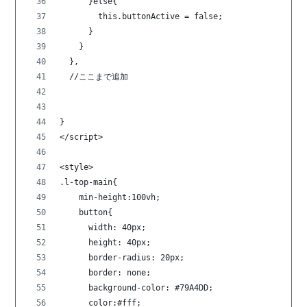
      }else{
        this.buttonActive = false;
      }
    }
  },
  //ここまで追加
}
</script>
<style>
.l-top-main{
    min-height:100vh;
    button{
      width: 40px;
      height: 40px;
      border-radius: 20px;
      border: none;
      background-color: #79A4DD;
      color:#fff;