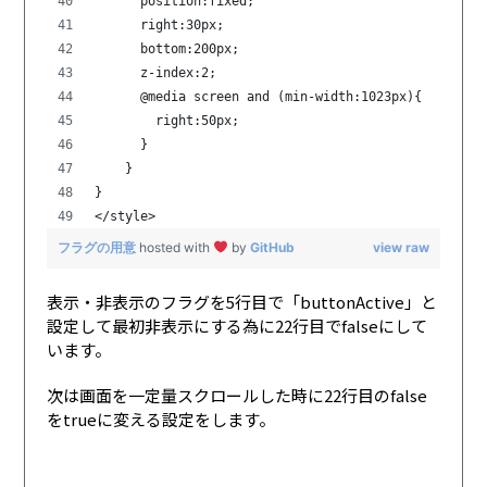
      position:fixed;
      right:30px;
      bottom:200px;
      z-index:2;
      @media screen and (min-width:1023px){
        right:50px;
      }
    }
}
</style>
フラグの用意
hosted with
by
GitHub
view raw
表示・非表示のフラグを5行目で「buttonActive」と
設定して最初非表示にする為に22行目でfalseにして
います。
次は画面を一定量スクロールした時に22行目のfalse
をtrueに変える設定をします。