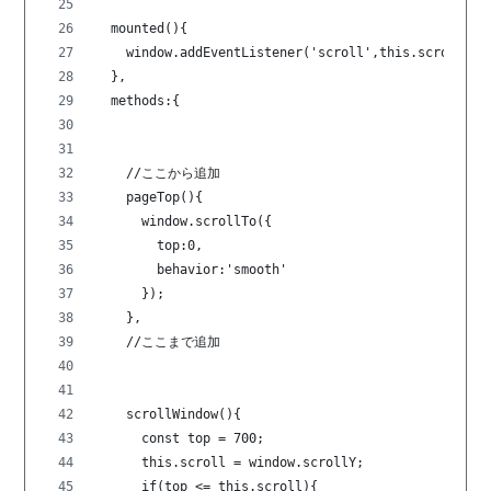
  mounted(){
    window.addEventListener('scroll',this.scrollWin
  },
  methods:{
    //ここから追加
    pageTop(){
      window.scrollTo({
        top:0,
        behavior:'smooth'
      });
    },
    //ここまで追加
    scrollWindow(){
      const top = 700;
      this.scroll = window.scrollY;
      if(top <= this.scroll){