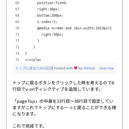
      position:fixed;
      right:30px;
      bottom:200px;
      z-index:2;
      @media screen and (min-width:1023px){
        right:50px;
      }
    }
}
</style>
トップに戻るための記述
hosted with
by
GitHub
view raw
トップに戻るボタンをクリックした時を考えるので6
行目でv-onディレクティブを追加しています。
「pageTop」の中身を33行目〜38行目で設定してい
ますがこれでトップにするーっと戻ることができる様
になります。
これで完成です。