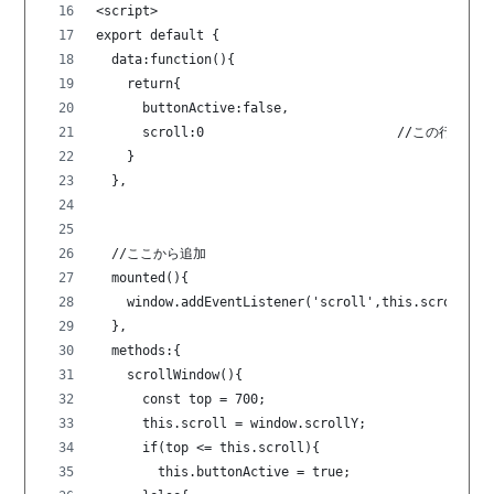
<script>
export default {
  data:function(){
    return{
      buttonActive:false,
      scroll:0                         //この行を追加
    }
  },
  //ここから追加
  mounted(){
    window.addEventListener('scroll',this.scrollWin
  },
  methods:{
    scrollWindow(){
      const top = 700;
      this.scroll = window.scrollY;
      if(top <= this.scroll){
        this.buttonActive = true;