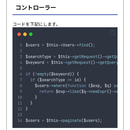
コントローラー
コードを下記にします。
$users
=
$this
->
Users
->
find
()
;
$searchType
=
$this
->
getRequest
()
->
getQuery
(
$keyword
=
$this
->
getRequest
()
->
getQuery
(
'
ke
if
 (
!
empty
(
$keyword
)) 
{
if
 (
$searchType
==
id
) 
{
$users
->
where
(
function
(
$exp
,
$q
)
use
(
$
return
$exp
->
like
(
$q
->
newExpr
()
->
add
(
'
}
  }
}
$users
=
$this
->
paginate
(
$users
);