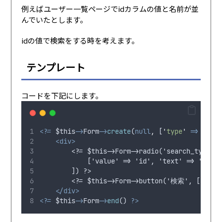
例えばユーザー一覧ページでidカラムの値と名前が並
んでいたとします。
idの値で検索をする時を考えます。
テンプレート
コードを下記にします。
<?=
$this
->
Form
->
create
(
null
,
 [
'
type
'
=>
'
get
'
<div>
        <?= $this->Form->radio('search_type', 
            ['value' => 'id', 'text' => 'ユ
        ]) ?>
        <?= $this->Form->button('検索', ['type
</div>
<?=
$this
->
Form
->
end
() 
?>