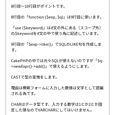
8行目〜10行目がポイントです。
8行目の「function ($exp, $q)」は9行目に使います。
「use ($keyword)」はif文の外にある（スコープ外）
の$keywordをif文の中で使う為に記述しています。
9行目の「$exp->like()」でSQLのLIKE句を作成しま
す。
CakePHPの中では元々SQLが使えないのですが「$q-
>newExpr()->add()」で使えるようにします。
CASTで型の変換をします。
理由は検索フォームに入力した数値は文字として認識
される為です。
CHARはデータ型です、入力する数字は1とか2とか固
定した値なのでVARCHARにしてはいけません。