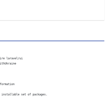
。
ire laravel/ui
ithUkraine
formation
 installable set of packages.