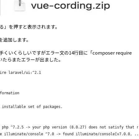
d +る」を押すと表示されます。
h」を追加します。
を叩けば上手くいくらしいですがエラー文の14行目に「composer require
ドを叩いたらまたエラーが出ました。
ire laravel/ui:^2.1
formation
 installable set of packages.
 php ^7.2.5 -> your php version (8.0.27) does not satisfy that r
e illuminate/console ^7.0 -> found illuminate/console[v7.0.0, ..