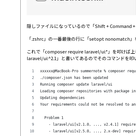
隠しファイルになっているので「Shift + Comman
「.zshrc」の一番最後の行に「setopt nonomatc
これで「composer require laravel/ui:*」
laravel/ui:^2.1」と書いてあるのでそのコマン
xxxxxx@MacBook-Pro summernote % composer requ
./composer.json has been updated
Running composer update laravel/ui
Loading composer repositories with package in
Updating dependencies
Your requirements could not be resolved to an
  Problem 1
    - laravel/ui[v2.1.0, ..., v2.4.1] require
    - laravel/ui[v2.5.0, ..., 2.x-dev] requir