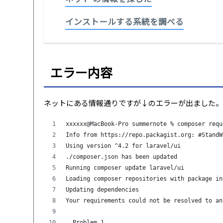
インストールする系統を調べる
エラー内容
ネットにある情報通りですが↓のエラーが出ました
xxxxxx@MacBook-Pro summernote % composer requ
Info from https://repo.packagist.org: #StandW
Using version ^4.2 for laravel/ui
./composer.json has been updated
Running composer update laravel/ui
Loading composer repositories with package in
Updating dependencies
Your requirements could not be resolved to an
  Problem 1