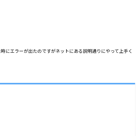
el/ui」を叩いた時にエラーが出たのですがネットにある説明通りにやって上手く