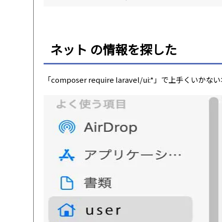
ネット の情報を探した
「composer require laravel/ui:*」で上手く