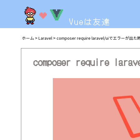
Vueは友達
ホーム
Laravel
composer require laravel/uiでエラーが
>
>
composer require 