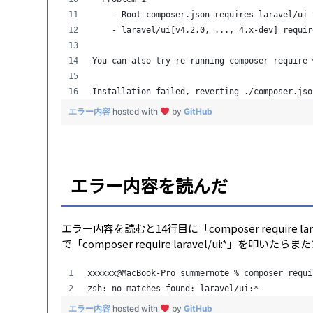
    - Root composer.json requires laravel/ui 
    - laravel/ui[v4.2.0, ..., 4.x-dev] requir
You can also try re-running composer require 
Installation failed, reverting ./composer.jso
エラー内容
hosted with
by
GitHub
エラー内容を読んだ
エラー内容を読むと14行目に「composer require
で「composer require laravel/ui:*」を
xxxxxx@MacBook-Pro summernote % composer requi
zsh: no matches found: laravel/ui:*
エラー内容
hosted with
by
GitHub