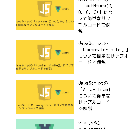
「.setHours(0,
0, 0, 0)」につ
21.0, ..., 9.x-dev, 10.x-dev] but these were not loaded, likely 
いて簡単なサン
プルコードで解
vel/ui:*" to figure out if any version is installable, or "compo
説
JavaScriptの
「Number.isFinite()
について簡単なサンプル
コードで解説
JavaScriptの
「Array.from」
について簡単な
サンプルコード
で解説
vue.js3の
<Teleport>に