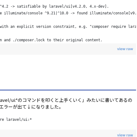
^4.2 -> satisfiable by laravel/ui[v4.2.0, 4.x-dev].
e illuminate/console ^9.21|^10.0 -> found illuminate/console[v9.
with an explicit version constraint, e.g. "composer require lara
n and ./composer.lock to their original content.
view raw
 laravel/ui:*のコマンドを叩くと上手くいく」みたいに書いてあるの
叩いたらまたエラーが出て↓になりました。
re laravel/ui:*
view raw