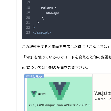
    return 
{
message
}
;
}
}
</script>
この記述をすると画面を表示した時に「こんにちは」
「ref」を使っているのでコードを変えると値の変更
refについては下記の記事をご覧下さい。
Vue.js
みなさんこんに