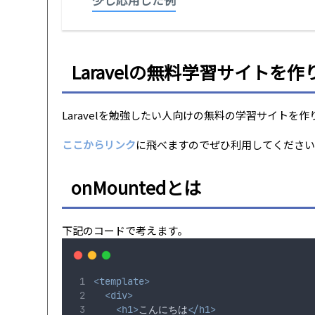
少し応用した例
Laravelの無料学習サイトを
Laravelを勉強したい人向けの無料の学習サイトを
ここからリンク
に飛べますのでぜひ利用してくださ
onMountedとは
下記のコードで考えます。
<template>
<div>
<h1>
こんにちは
</h1>