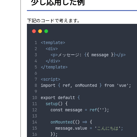
少し応用した例
下記のコードで考えます。
<template>
<div>
<p>
メッセージ: 
{
{
message
}
}</p>
</div>
</template>
<script>
import 
{
ref
,
onMounted
}
 from 'vue';
export default 
{
setup
() 
{
    const 
message
=
ref
(
''
);
onMounted
(
(
)
=>
{
      message
.
value 
=
'
こんにちは
'
;
}
);