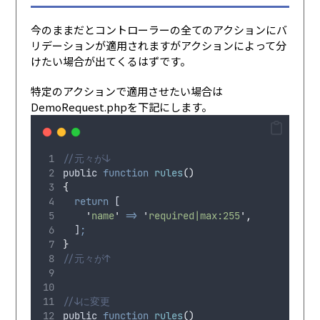
今のままだとコントローラーの全てのアクションにバ
リデーションが適用されますがアクションによって分
けたい場合が出てくるはずです。
特定のアクションで適用させたい場合は
DemoRequest.phpを下記にします。
//元々が↓
public
function
rules
()
{
return
 [
'
name
'
=>
'
required|max:255
'
,
  ]
;
}
//元々が↑
//↓に変更
public
function
rules
()