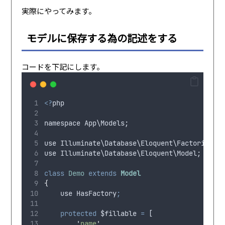
実際にやってみます。
モデルに保存する為の記述をする
コードを下記にします。
<?
php
namespace
App
\
Models
;
use
Illuminate
\
Database
\
Eloquent
\
Factories
\
H
use
Illuminate
\
Database
\
Eloquent
\
Model
;
class
Demo
extends
Model
{
use
 HasFactory
;
protected
 $fillable 
=
 [
'
name
'
,