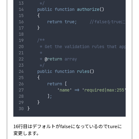
     */
public
function
authorize
()
{
return
true;
//falseをtrueに変える
}
/**
     * Get the validation rules that apply t
     *
     * 
@
return
 array
     */
public
function
rules
()
{
return
 [
'
name
'
=>
'
required|max:255
'
,
        ]
;
}
}
16行目はデフォルトがfalseになっているのでtureに
変更します。