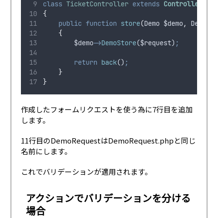
class
TicketController
extends
Controller
{
public
function
store
(
Demo
$demo
,
DemoRe
{
$demo
->
DemoStore
(
$request
)
;
return
back
()
;
}
}
作成したフォームリクエストを使う為に7行目を追加
します。
11行目のDemoRequestはDemoRequest.phpと同じ
名前にします。
これでバリデーションが適用されます。
アクションでバリデーションを分ける
場合