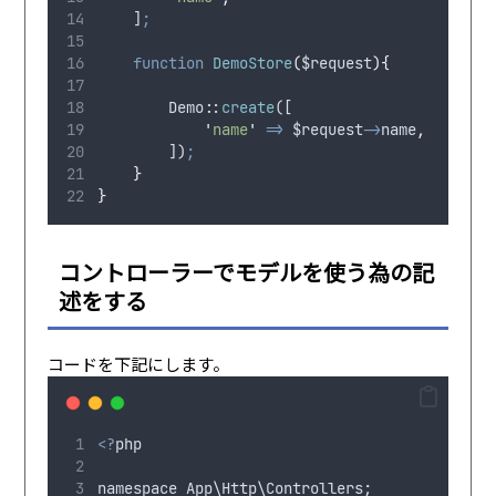
    ]
;
function
DemoStore
(
$request
){
        Demo
:
:
create
([
'
name
'
=>
$request
->
name
,
        ])
;
}
}
コントローラーでモデルを使う為の記
述をする
コードを下記にします。
<?
php
namespace
App
\
Http
\
Controllers
;