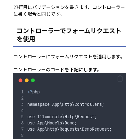
27行目にバリデーションを書きます、コントローラー
に書く場合と同じです。
コントローラーでフォームリクエスト
を使用
コントローラーにフォームリクエストを適用します。
コントローラーのコードを下記にします。
<?
php
namespace
App
\
Http
\
Controllers
;
use
Illuminate
\
Http
\
Request
;
use
App
\
Models
\
Demo
;
use
App
\
http
\
Requests
\
DemoRequest
;          