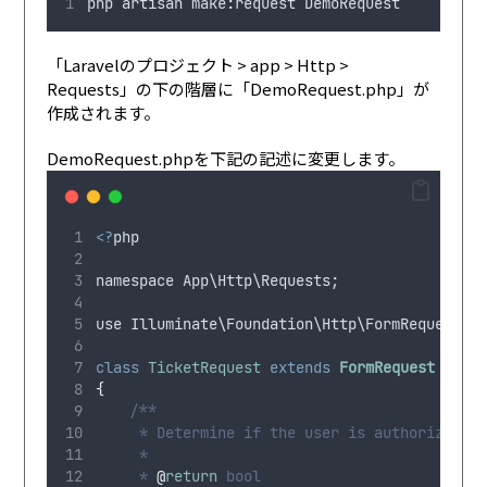
php
artisan
 make
:
request
DemoRequest
「Laravelのプロジェクト > app > Http >
Requests」の下の階層に「DemoRequest.php」が
作成されます。
DemoRequest.phpを下記の記述に変更します。
<?
php
namespace
App
\
Http
\
Requests
;
use
Illuminate
\
Foundation
\
Http
\
FormRequest
;
class
TicketRequest
extends
FormRequest
{
/**
     * Determine if the user is authorized t
     *
     * 
@
return
 bool