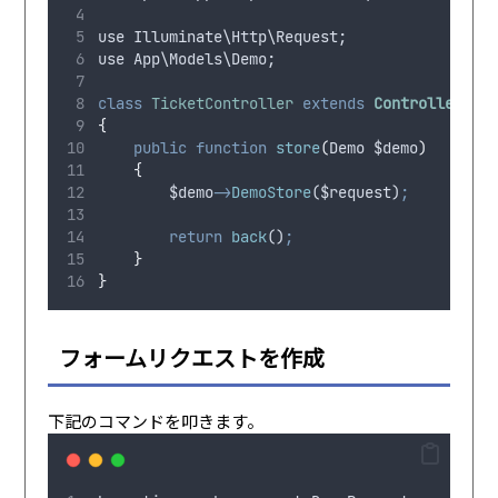
use
Illuminate
\
Http
\
Request
;
use
App
\
Models
\
Demo
;
class
TicketController
extends
Controller
{
public
function
store
(
Demo
$demo
)
{
$demo
->
DemoStore
(
$request
)
;
return
back
()
;
}
}
フォームリクエストを作成
下記のコマンドを叩きます。