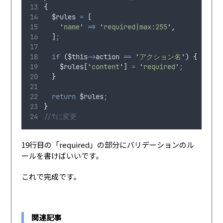
{
$rules
=
 [
'
name
'
=>
'
required|max:255
'
,
  ]
;
if
 (
$this
->
action
==
'
アクション名
'
) 
{
$rules
[
'
content
'
] 
=
'
required
'
;
}
return
$rules
;
}
//↑に変更
19行目の「required」の部分にバリデーションのル
ールを書けばいいです。
これで完成です。
関連記事