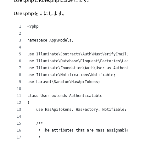
User.phpを↓にします。
<?php
namespace App\Models;
use Illuminate\Contracts\Auth\MustVerifyEmail;
use Illuminate\Database\Eloquent\Factories\HasFacto
use Illuminate\Foundation\Auth\User as Authenticata
use Illuminate\Notifications\Notifiable;
use Laravel\Sanctum\HasApiTokens;
class User extends Authenticatable
{
    use HasApiTokens, HasFactory, Notifiable;
    /**
     * The attributes that are mass assignable.
     *