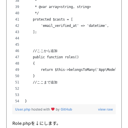
     *
     * @var array<string, string>
     */
    protected $casts = [
        'email_verified_at' => 'datetime',
    ];
    //ここから追加
    public function roles()
    {
        return $this->belongsToMany('App\Models\Rol
    }
    //ここまで追加
}
User.php
hosted with
by
GitHub
view raw
Role.phpを↓にします。