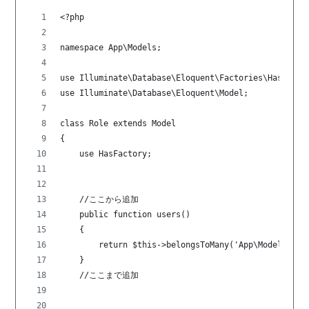
<?php
namespace App\Models;
use Illuminate\Database\Eloquent\Factories\HasFacto
use Illuminate\Database\Eloquent\Model;
class Role extends Model
{
    use HasFactory;
    //ここから追加
    public function users()
    {
        return $this->belongsToMany('App\Models\Use
    }
    //ここまで追加