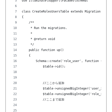
use Illuminate\Support\Facades\Schema;
class CreateRolesUsersTable extends Migration
{
    /**
     * Run the migrations.
     *
     * @return void
     */
    public function up()
    {
        Schema::create('role_user', function (Bluep
            $table->id();
            //ここから追加
            $table->unsignedBigInteger('user_id');
            $table->unsignedBigInteger('role_id');
            //ここまで追加