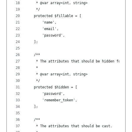
     * @var array<int, string>
     */
    protected $fillable = [
        'name',
        'email',
        'password',
    ];
    /**
     * The attributes that should be hidden for ser
     *
     * @var array<int, string>
     */
    protected $hidden = [
        'password',
        'remember_token',
    ];
    /**
     * The attributes that should be cast.