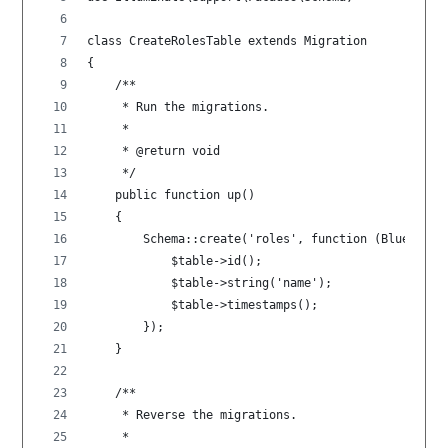
class CreateRolesTable extends Migration
{
    /**
     * Run the migrations.
     *
     * @return void
     */
    public function up()
    {
        Schema::create('roles', function (Blueprint
            $table->id();
            $table->string('name');             
            $table->timestamps();
        });
    }
    /**
     * Reverse the migrations.
     *