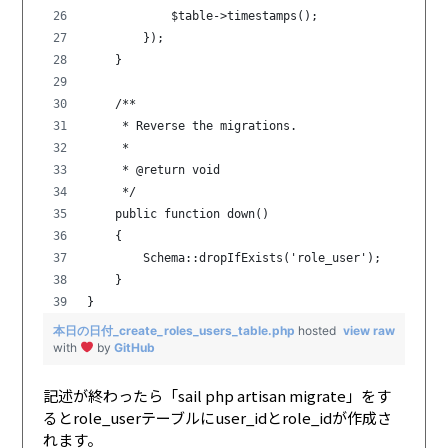
            $table->timestamps();
        });
    }
    /**
     * Reverse the migrations.
     *
     * @return void
     */
    public function down()
    {
        Schema::dropIfExists('role_user');
    }
}
本日の日付_create_roles_users_table.php
hosted
view raw
with
by
GitHub
記述が終わったら「sail php artisan migrate」をす
るとrole_userテーブルにuser_idとrole_idが作成さ
れます。