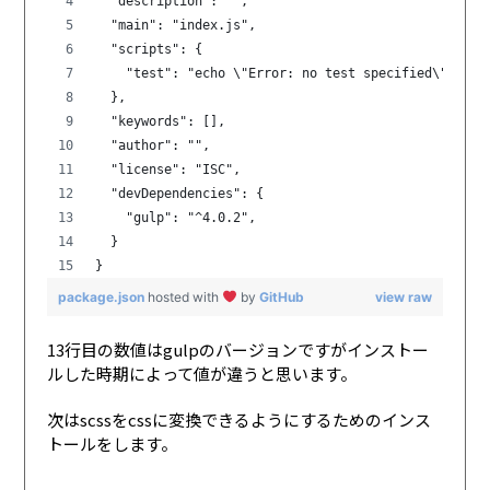
  "description": "",
  "main": "index.js",
  "scripts": {
    "test": "echo \"Error: no test specified\" && e
  },
  "keywords": [],
  "author": "",
  "license": "ISC",
  "devDependencies": {
    "gulp": "^4.0.2",
  }
}
package.json
hosted with
by
GitHub
view raw
13行目の数値はgulpのバージョンですがインストー
ルした時期によって値が違うと思います。
次はscssをcssに変換できるようにするためのインス
トールをします。