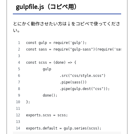
gulpfile.js（コピペ用）
とにかく動作させたい方は↓をコピペで使ってくださ
い。
const gulp = require('gulp');
const sass = require("gulp-sass")(require('sass'));
const scss = (done) => {
	gulp
		.src("css/style.scss")
		.pipe(sass())
		.pipe(gulp.dest("css"));
	done();
};
exports.scss = scss;
exports.default = gulp.series(scss);