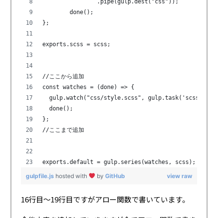
		.pipe(gulp.dest("css"));
	done();
};
exports.scss = scss;
//ここから追加
const watches = (done) => {
  gulp.watch("css/style.scss", gulp.task('scss'));
  done();
};
//ここまで追加
exports.default = gulp.series(watches, scss);   
gulpfile.js
hosted with
by
GitHub
view raw
16行目〜19行目ですがアロー関数で書いています。