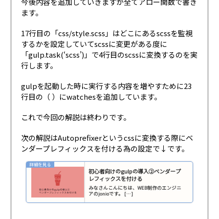
今後内容を追加していきますが全てアロー関数で書き
ます。
17行目の「css/style.scss」はどこにあるscssを監視
するかを設定していてscssに変更がある度に
「
gulp
.
task
(
‘scss’
)
」で4行目のscssに変換するのを実
行します。
gulpを起動した時に実行する内容を増やすために23
行目の（ ）にwatchesを追加しています。
これで今回の解説は終わりです。
次の解説はAutoprefixerというcssに変換する際にベ
ンダープレフィックスを付ける為の設定で↓です。
初心者向けのgulpの導入②ベンダープ
レフィックスを付ける
みなさんこんにちは、WEB制作のエンジニ
アのjonioです。 […]