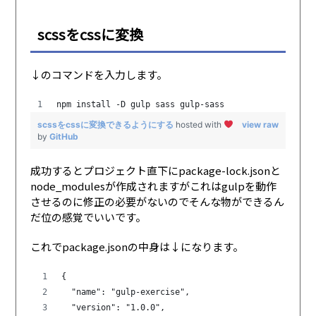
scssをcssに変換
↓のコマンドを入力します。
npm install -D gulp sass gulp-sass
scssをcssに変換できるようにする
hosted with
view raw
by
GitHub
成功するとプロジェクト直下にpackage-lock.jsonと
node_modulesが作成されますがこれはgulpを動作
させるのに修正の必要がないのでそんな物ができるん
だ位の感覚でいいです。
これでpackage.jsonの中身は↓になります。
{
  "name": "gulp-exercise",
  "version": "1.0.0",