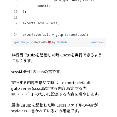
		.pipe(gulp.dest("css"));
	done();
};
exports.scss = scss;
exports.default = gulp.series(scss);            
gulpfile.js
hosted with
by
GitHub
view raw
14行目でgulpを起動した時にscssを実行できるよう
になります。
scssは4行目のscssの事です。
実行する内容を増やす時は「
exports
.
default
=
gulp
.
series
(
scss,設定する内容,設定する内
容,・・・
)
;
」みたいに設定する内容を増やします。
最後にgulpを起動した時にscssファイルの中身が
style.cssに書かれているかの確認です。