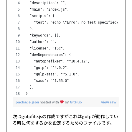
  "description": "",
  "main": "index.js",
  "scripts": {
    "test": "echo \"Error: no test specified\" && e
  },
  "keywords": [],
  "author": "",
  "license": "ISC",
  "devDependencies": {
    "autoprefixer": "^10.4.12",
    "gulp": "^4.0.2",
    "gulp-sass": "^5.1.0",
    "sass": "^1.55.0"
  },
}
package.json
hosted with
by
GitHub
view raw
次はgulpfile.jsの作成ですがこれはgulpが動作してい
る時に何をするかを設定するためのファイルです。