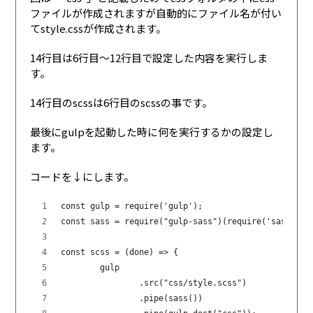
ファイルが作成されますが自動的にファイル名が付い
てstyle.cssが作成されます。
14行目は6行目〜12行目で設定した内容を実行しま
す。
14行目のscssは6行目のscssの事です。
最後にgulpを起動した時に何を実行するかの設定し
ます。
コードを↓にします。
const gulp = require('gulp');
const sass = require("gulp-sass")(require('sass'));
const scss = (done) => {
	gulp
		.src("css/style.scss")
		.pipe(sass())