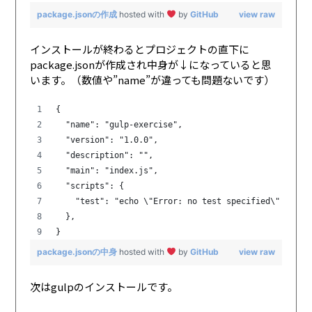
package.jsonの作成
hosted with
by
GitHub
view raw
インストールが終わるとプロジェクトの直下に
package.jsonが作成され中身が↓になっていると思
います。（数値や”name”が違っても問題ないです）
{
  "name": "gulp-exercise",
  "version": "1.0.0",
  "description": "",
  "main": "index.js",
  "scripts": {
    "test": "echo \"Error: no test specified\" && ex
  },
}
package.jsonの中身
hosted with
by
GitHub
view raw
次はgulpのインストールです。