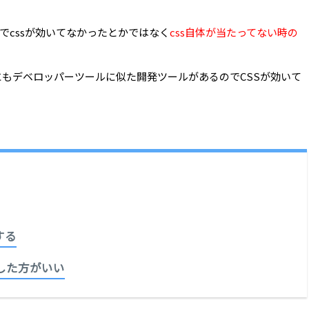
。
でcssが効いてなかったとかではなく
css自体が当たってない時の
riにもデベロッパーツールに似た開発ツールがあるのでCSSが効いて
する
認した方がいい