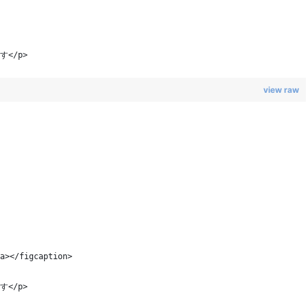
</p>
view raw
></figcaption>
</p>