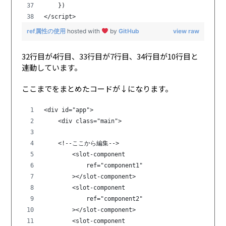
    })
</script>
ref属性の使用
hosted with
by
GitHub
view raw
32行目が4行目、33行目が7行目、34行目が10行目と
連動しています。
ここまでをまとめたコードが↓になります。
<div id="app">   
    <div class="main">
    <!--ここから編集-->
        <slot-component 
            ref="component1" 
        ></slot-component>
        <slot-component 
            ref="component2" 
        ></slot-component>
        <slot-component 