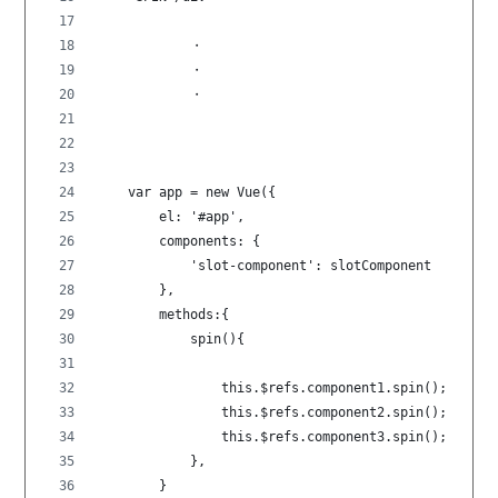
            ・
            ・
            ・
    var app = new Vue({
        el: '#app',
        components: {
            'slot-component': slotComponent
        },
        methods:{
            spin(){
                this.$refs.component1.spin();
                this.$refs.component2.spin();
                this.$refs.component3.spin();
            },
        }