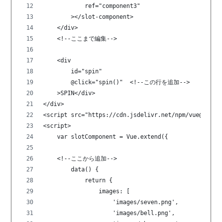
            ref="component3" 
        ></slot-component>
    </div>
    <!--ここまで編集-->
    <div 
        id="spin"
        @click="spin()"  <!--この行を追加-->
    >SPIN</div>
</div>
<script src="https://cdn.jsdelivr.net/npm/vue@2.5.1
<script>
    var slotComponent = Vue.extend({
    <!--ここから追加-->
        data() {
            return {
                images: [
                    'images/seven.png',
                    'images/bell.png',