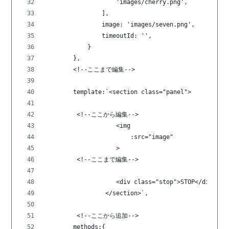
                    'images/cherry.png',
                ],
                image: 'images/seven.png',
                timeoutId: '',
            }
        },
        <!--ここまで編集-->
        template:`<section class="panel">
         <!--ここから編集-->
                    <img 
                        :src="image"
                    >
         <!--ここまで編集-->
                    <div class="stop">STOP</div>
                 </section>`,
         <!--ここから追加-->
        methods:{