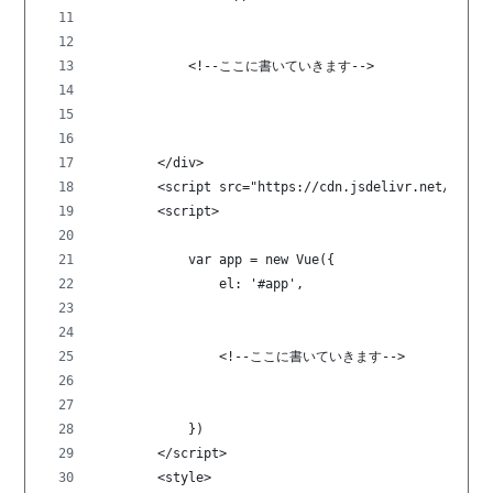
            <!--ここに書いていきます-->
        </div>
        <script src="https://cdn.jsdelivr.net/npm/v
        <script>
            var app = new Vue({
                el: '#app',
                <!--ここに書いていきます-->
            })
        </script>
        <style>