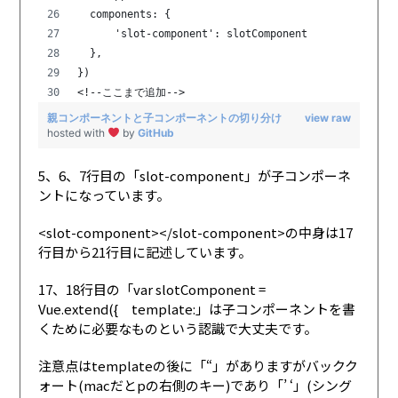
  components: {
      'slot-component': slotComponent
  },
})
<!--ここまで追加-->
親コンポーネントと子コンポーネントの切り分け
view raw
hosted with
by
GitHub
5、6、7行目の「slot-component」が子コンポーネ
ントになっています。
<slot-component></slot-component>の中身は17
行目から21行目に記述しています。
17、18行目の「var slotComponent =
Vue.extend({ template:」は子コンポーネントを書
くために必要なものという認識で大丈夫です。
注意点はtemplateの後に「“」がありますがバックク
ォート(macだとpの右側のキー)であり「’ ‘」(シング