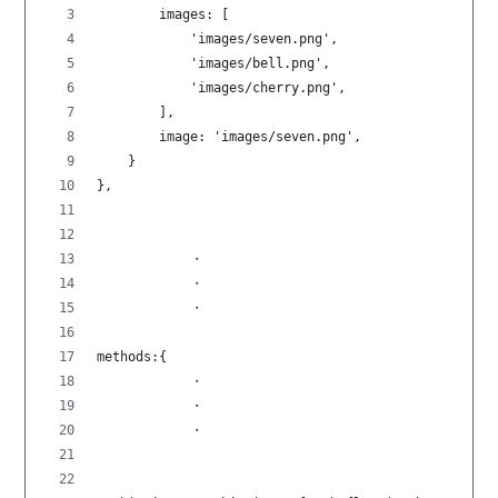
        images: [
            'images/seven.png',
            'images/bell.png',
            'images/cherry.png',
        ],
        image: 'images/seven.png',
    }
},
            ・
            ・
            ・
methods:{
            ・
            ・
            ・