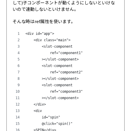
して)子コンポーネントが動くようにしないといけな
いので連動しないといけません。
そんな時はref属性を使います。
<div id="app">   
    <div class="main">
        <slot-component 
            ref="component1" 
        ></slot-component>
        <slot-component 
            ref="component2" 
        ></slot-component>
        <slot-component 
            ref="component3" 
        ></slot-component>
    </div>
    <div 
        id="spin"
        @click="spin()"
    >SPIN</div>