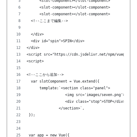
      <slot-component></slot-component>
      <slot-component></slot-component>
      <slot-component></slot-component>
  <!--ここまで編集-->
  </div>
  <div id="spin">SPIN</div>
</div>
<script src="https://cdn.jsdelivr.net/npm/vue@2.5.1
<script>
<!--ここから追加-->
  var slotComponent = Vue.extend({
      template:`<section class="panel">
                  <img src='images/seven.png'>
                  <div class="stop">STOP</div>
               </section>`,
 });
 var app = new Vue({