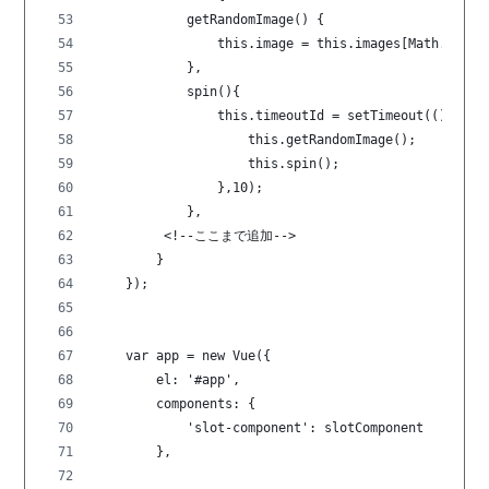
            getRandomImage() {
                this.image = this.images[Math.floor
            },
            spin(){
                this.timeoutId = setTimeout(()=>{
                    this.getRandomImage();
                    this.spin();
                },10);
            },
         <!--ここまで追加-->
        }
    });
    var app = new Vue({
        el: '#app',
        components: {
            'slot-component': slotComponent
        },