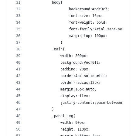
            body{
                    background:#bdc3c7;
                    font-size: 16px;
                    font-weight: bold;
                    font-family:Arial,sans-serif;
                    margin-top: 100px;
                }
            .main{
                width: 300px;
                background:#ecf0f1;
                padding: 20px;
                border:4px solid #fff;
                border-radius:12px;
                margin:16px auto;
                display: flex;
                justify-content:space-between;
            }
            .panel img{
                width: 90px;
                height: 110px;
                margin-bottom: 4px;