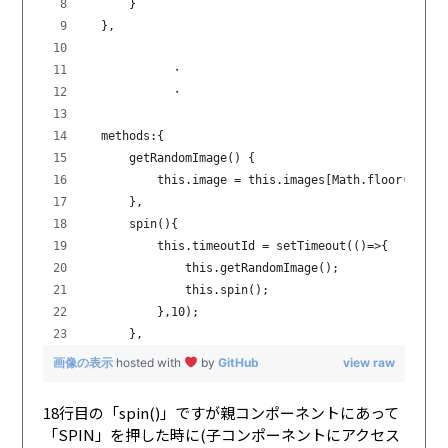
      }
  },
            ・
            ・
  methods:{
      getRandomImage() {
          this.image = this.images[Math.floor(Math.
      },
      spin(){
          this.timeoutId = setTimeout(()=>{
              this.getRandomImage();
              this.spin();
          },10);
      },
画像の表示
hosted with
by
GitHub
view raw
18行目の「spin()」ですが親コンポーネントにあって
「SPIN」を押した時に(子コンポーネントにアクセス