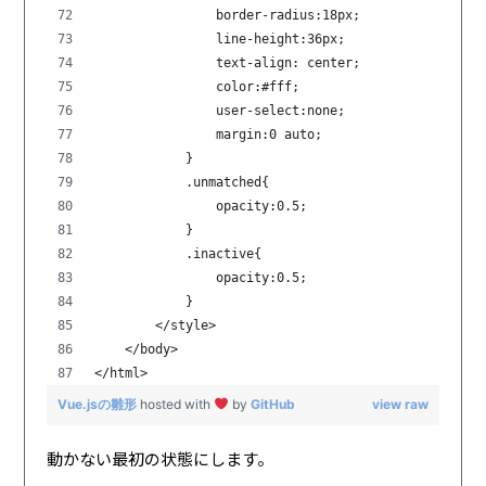
                border-radius:18px;
                line-height:36px;
                text-align: center;
                color:#fff;
                user-select:none;
                margin:0 auto;
            }
            .unmatched{
                opacity:0.5;
            }
            .inactive{
                opacity:0.5;
            }
        </style>
    </body>
</html>
Vue.jsの雛形
hosted with
by
GitHub
view raw
動かない最初の状態にします。