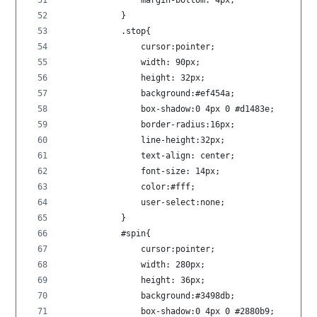
            }
            .stop{
                cursor:pointer;
                width: 90px;
                height: 32px;
                background:#ef454a;
                box-shadow:0 4px 0 #d1483e;
                border-radius:16px;
                line-height:32px;
                text-align: center;
                font-size: 14px;
                color:#fff;
                user-select:none;
            }
            #spin{
                cursor:pointer;
                width: 280px;
                height: 36px;
                background:#3498db;
                box-shadow:0 4px 0 #2880b9;