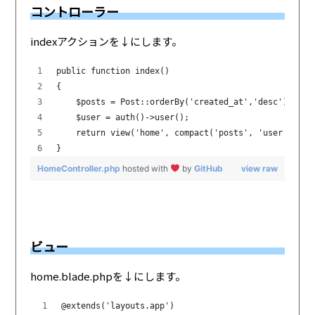
コントローラー
indexアクションを↓にします。
public function index()
{
    $posts = Post::orderBy('created_at','desc')->get
    $user = auth()->user();
    return view('home', compact('posts', 'user'));
}
HomeController.php
hosted with
by
GitHub
view raw
ビュー
home.blade.phpを↓にします。
@extends('layouts.app')