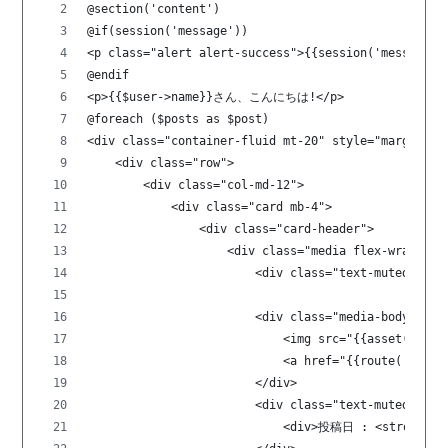
@section('content')
@if(session('message'))
<p class="alert alert-success">{{session('message')
@endif
<p>{{$user->name}}さん、こんにちは!</p>
@foreach ($posts as $post)
<div class="container-fluid mt-20" style="margin-le
    <div class="row">
        <div class="col-md-12">
            <div class="card mb-4">
                <div class="card-header">
                    <div class="media flex-wrap w-1
                        <div class="text-muted smal
                        <div class="media-body ml-3
                            <img src="{{asset('stor
                            <a href="{{route('post.
                        </div>
                        <div class="text-muted smal
                            <div>投稿日 : <strong>{{$