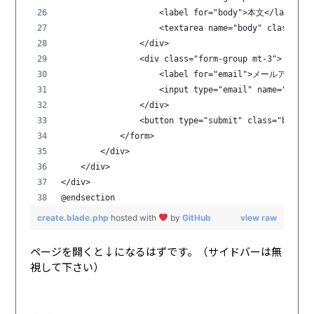
                    <label for="body">本文</label>
                    <textarea name="body" class="fo
                </div>
                <div class="form-group mt-3">
                    <label for="email">メールアドレス<
                    <input type="email" name="email
                </div>
                <button type="submit" class="btn 
            </form>
        </div>
    </div>
</div>
@endsection
create.blade.php
hosted with
by
GitHub
view raw
ページを開くと↓になるはずです。（サイドバーは無
視して下さい）