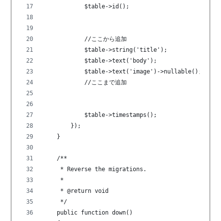
            $table->id();
            //ここから追加
            $table->string('title');
            $table->text('body');
            $table->text('image')->nullable();
            //ここまで追加
            $table->timestamps();
        });
    }
    /**
     * Reverse the migrations.
     *
     * @return void
     */
    public function down()