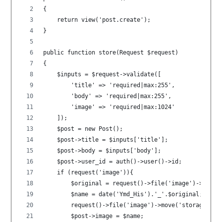
{
    return view('post.create');
}
public function store(Request $request)
{
    $inputs = $request->validate([
        'title' => 'required|max:255',
        'body' => 'required|max:255',
        'image' => 'required|max:1024'
    ]);
    $post = new Post();
    $post->title = $inputs['title'];
    $post->body = $inputs['body'];
    $post->user_id = auth()->user()->id;
    if (request('image')){
        $original = request()->file('image')->getCl
        $name = date('Ymd_His').'_'.$original;
        request()->file('image')->move('storage/ima
        $post->image = $name;