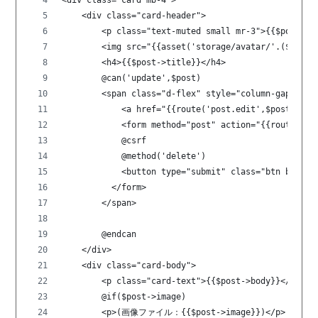
    <div class="card-header">
        <p class="text-muted small mr-3">{{$pos
        <img src="{{asset('storage/avatar/'.($post-
        <h4>{{$post->title}}</h4>
        @can('update',$post)
        <span class="d-flex" style="column-gap:20px
            <a href="{{route('post.edit',$post)}}"
            <form method="post" action="{{route('po
            @csrf
            @method('delete')
            <button type="submit" class="btn bt
          </form>
        </span>
        @endcan
    </div>
    <div class="card-body">
        <p class="card-text">{{$post->body}}</p>
        @if($post->image)
        <p>(画像ファイル：{{$post->image}})</p>