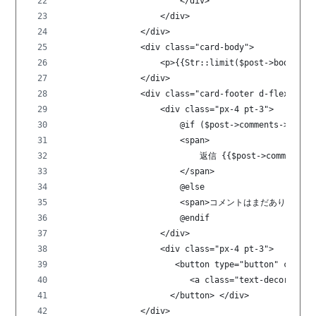
                        </div>
                    </div>
                </div>
                <div class="card-body">
                    <p>{{Str::limit($post->body,1
                </div>
                <div class="card-footer d-flex flex
                    <div class="px-4 pt-3">
                        @if ($post->comments->count
                        <span>
                            返信 {{$post->comments-
                        </span>
                        @else
                        <span>コメントはまだありません。
                        @endif
                    </div>
                    <div class="px-4 pt-3"> 
                       <button type="button" class=
                          <a class="text-decorati
                      </button> </div>
                </div>