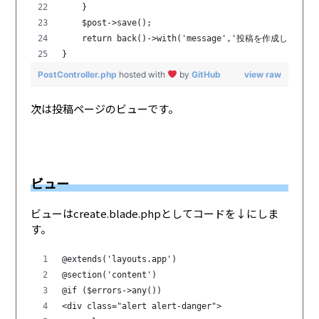
    }
    $post->save();
    return back()->with('message','投稿を作成しました'
}
PostController.php
hosted with
by
GitHub
view raw
次は投稿ページのビューです。
ビュー
ビューはcreate.blade.phpとしてコードを↓にしま
す。
@extends('layouts.app')
@section('content')
@if ($errors->any())
<div class="alert alert-danger">