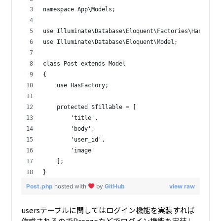
namespace App\Models;
use Illuminate\Database\Eloquent\Factories\HasFacto
use Illuminate\Database\Eloquent\Model;
class Post extends Model
{
    use HasFactory;
    protected $fillable = [
        'title',
        'body',
        'user_id',
        'image'
    ];
}
Post.php
hosted with
by
GitHub
view raw
usersテーブルに関してはログイン機能を実装すれば
作成されるのでBreezeなどでログイン機能を実装し