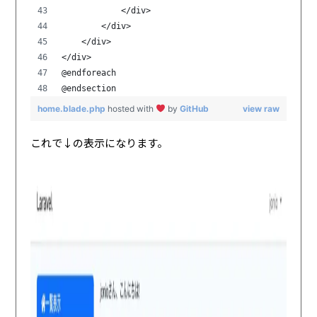
            </div>
        </div>
    </div>
</div>
@endforeach
@endsection
home.blade.php
hosted with
by
GitHub
view raw
これで↓の表示になります。