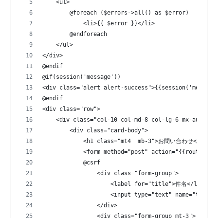
    <ul>
        @foreach ($errors->all() as $error)
            <li>{{ $error }}</li>
        @endforeach
    </ul>
</div>
@endif
@if(session('message'))
<div class="alert alert-success">{{session('message
@endif
<div class="row">
    <div class="col-10 col-md-8 col-lg-6 mx-auto mt
        <div class="card-body">
            <h1 class="mt4  mb-3">お問い合わせ</h1>
            <form method="post" action="{{route('co
            @csrf
                <div class="form-group">
                    <label for="title">件名</label>
                    <input type="text" name="title"
                </div>
                <div class="form-group mt-3">