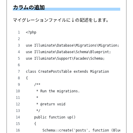
カラムの追加
マイグレーションファイルに↓の記述をします。
<?php
use Illuminate\Database\Migrations\Migration;
use Illuminate\Database\Schema\Blueprint;
use Illuminate\Support\Facades\Schema;
class CreatePostsTable extends Migration
{
    /**
     * Run the migrations.
     *
     * @return void
     */
    public function up()
    {
        Schema::create('posts', function (Blueprint