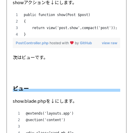
showアクションを↓にします。
public function show(Post $post)
{
    return view('post.show',compact('post'));
}
PostController.php
hosted with
by
GitHub
view raw
次はビューです。
ビュー
show.blade.phpを↓にします。
@extends('layouts.app')
@section('content')
<div class="card mb-4">