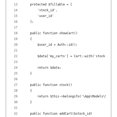
    protected $fillable = [
        'stock_id',
        'user_id'
    ];
    public function showCart()
    {
        $user_id = Auth::id();
        $data['my_carts'] = Cart::with('stock')-
        return $data;
    }
    public function stock()
    {
        return $this->belongsTo('\App\Models\Stock'
    }
    public function addCart($stock_id)