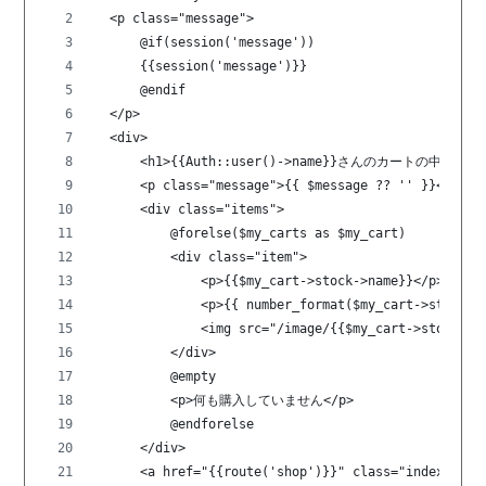
  <p class="message">
      @if(session('message'))
      {{session('message')}}
      @endif
  </p>
  <div>
      <h1>{{Auth::user()->name}}さんのカートの中身</h1
      <p class="message">{{ $message ?? '' }}</p>
      <div class="items">
          @forelse($my_carts as $my_cart)
          <div class="item">
              <p>{{$my_cart->stock->name}}</p>
              <p>{{ number_format($my_cart->stock-
              <img src="/image/{{$my_cart->stock->i
          </div>
          @empty
          <p>何も購入していません</p>
          @endforelse
      </div>
      <a href="{{route('shop')}}" class="index">