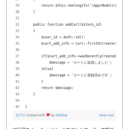
        return $this->belongsTo('\App\Models\Stock'
    }
    public function addCart($stock_id)
    {
        $user_id = Auth::id();
        $cart_add_info = Cart::firstOrCreate(['stoc
        if($cart_add_info->wasRecentlyCreated){
            $message = 'カートに追加しました';
        }else{
            $message = 'カートに登録済みです';
        }
        return $message;
    }
}
モデル
hosted with
by
GitHub
view raw