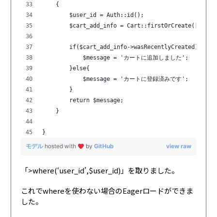
    {
        $user_id = Auth::id();
        $cart_add_info = Cart::firstOrCreate(['stoc
        if($cart_add_info->wasRecentlyCreated){
            $message = 'カートに追加しました';
        }else{
            $message = 'カートに登録済みです';
        }
        return $message;
    }
}
モデル
hosted with
by
GitHub
view raw
「>where(‘user_id’,$user_id)」を取りました。
これでwhereを使わない場合のEagerロードができま
した。