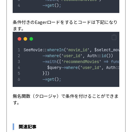
->
get
()
;
条件付きのEagerロードをするとコードは下記になり
ます。
SeeMovie
:
:
whereIn
(
'
movie_id
'
,
$select_movie_id
->
where
(
'
user_id
'
,
Auth
::
id
())
->with
([
'
recommendMovies
'
=>
function
$query
->
where
(
'
user_id
'
,
Auth
::
id
())
}
])
->
get
()
;
無名関数（クロージャ）で条件を付けることができま
す。
関連記事