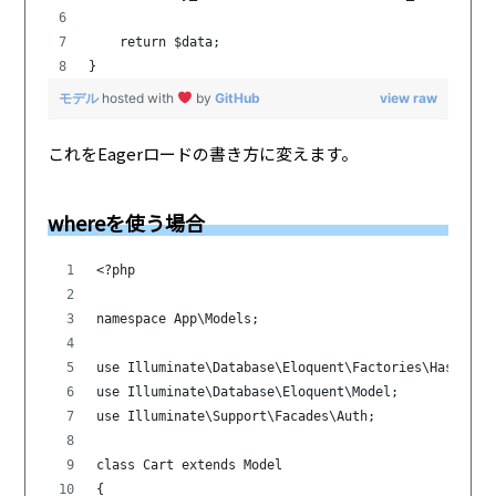
    return $data;
}
モデル
hosted with
by
GitHub
view raw
これをEagerロードの書き方に変えます。
whereを使う場合
<?php
namespace App\Models;
use Illuminate\Database\Eloquent\Factories\HasFacto
use Illuminate\Database\Eloquent\Model;
use Illuminate\Support\Facades\Auth;
class Cart extends Model
{