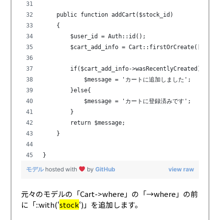
    public function addCart($stock_id)
    {
        $user_id = Auth::id();
        $cart_add_info = Cart::firstOrCreate(['stoc
        if($cart_add_info->wasRecentlyCreated){
            $message = 'カートに追加しました';
        }else{
            $message = 'カートに登録済みです';
        }
        return $message;
    }
}
モデル
hosted with
by
GitHub
view raw
元々のモデルの「Cart->where」の「→where」の前
に「::with(‘
stock
‘)」を追加します。