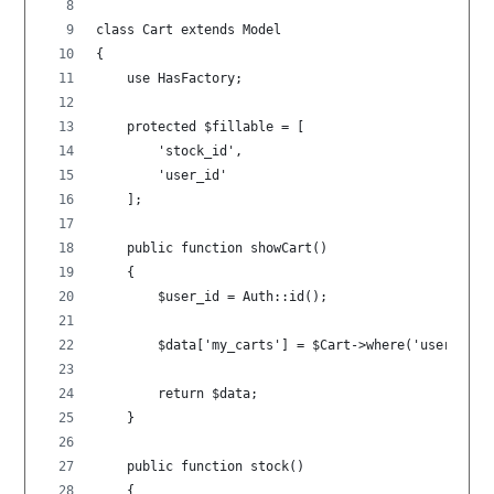
class Cart extends Model
{
    use HasFactory;
    protected $fillable = [
        'stock_id',
        'user_id'
    ];
    public function showCart()
    {
        $user_id = Auth::id();
        $data['my_carts'] = $Cart->where('user_id',
        return $data;
    }
    public function stock()
    {