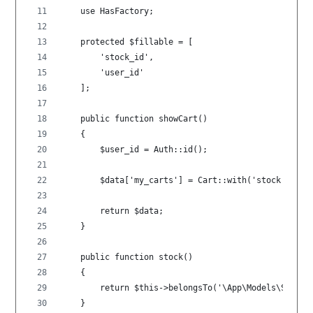
    use HasFactory;
    protected $fillable = [
        'stock_id',
        'user_id'
    ];
    public function showCart()
    {
        $user_id = Auth::id();
        $data['my_carts'] = Cart::with('stock')->
        return $data;
    }
    public function stock()
    {
        return $this->belongsTo('\App\Models\Stock'
    }