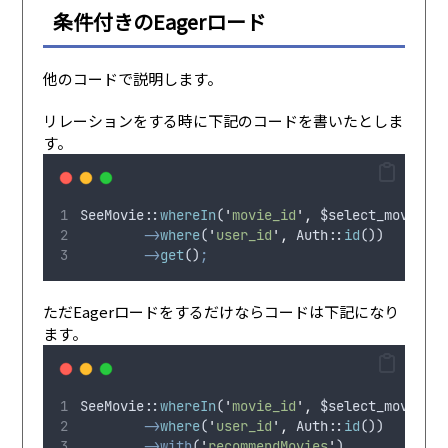
条件付きのEagerロード
他のコードで説明します。
リレーションをする時に下記のコードを書いたとしま
す。
SeeMovie
:
:
whereIn
(
'
movie_id
'
,
$select_movie_id
->
where
(
'
user_id
'
,
Auth
::
id
())
->
get
()
;
ただEagerロードをするだけならコードは下記になり
ます。
SeeMovie
:
:
whereIn
(
'
movie_id
'
,
$select_movie_id
->
where
(
'
user_id
'
,
Auth
::
id
())
->with
(
'
recommendMovies
'
)