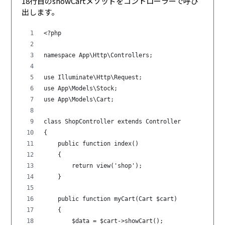
18行目のshowCartメソッドをコントローラーで呼び
出します。
<?php
namespace App\Http\Controllers;
use Illuminate\Http\Request;
use App\Models\Stock;
use App\Models\Cart;
class ShopController extends Controller
{
    public function index()
    {
        return view('shop');
    }
    public function myCart(Cart $cart)
    {
        $data = $cart->showCart();