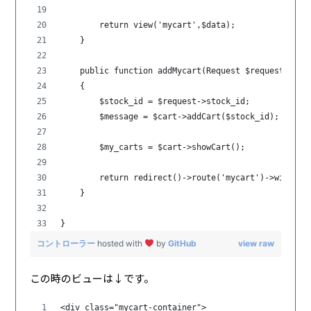
        return view('mycart',$data);
    }
    public function addMycart(Request $request,Cart
    {
        $stock_id = $request->stock_id;
        $message = $cart->addCart($stock_id);
        $my_carts = $cart->showCart();
        return redirect()->route('mycart')->with(co
    }
}
コントローラー
hosted with
by
GitHub
view raw
この時のビューは↓です。
<div class="mycart-container">