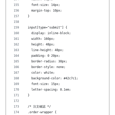
    font-size: 14px;
    margin-top: 10px;
  }
  input[type="submit"] {
    display: inline-block;
    width: 160px;
    height: 48px;
    line-height: 48px;
    padding: 0 20px;
    border-radius: 30px;
    border-style: none;
    color: white;
    background-color: #42c7c1;
    font-size: 15px;
    letter-spacing: 0.1em;
  }
  /* 注文確認 */
  .order-wrapper {