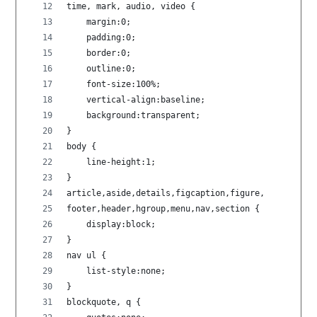
time, mark, audio, video {
    margin:0;
    padding:0;
    border:0;
    outline:0;
    font-size:100%;
    vertical-align:baseline;
    background:transparent;
}
body {
    line-height:1;
}
article,aside,details,figcaption,figure,
footer,header,hgroup,menu,nav,section {
    display:block;
}
nav ul {
    list-style:none;
}
blockquote, q {