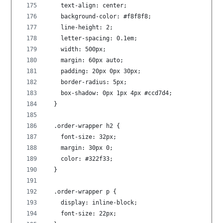
    text-align: center;
    background-color: #f8f8f8;
    line-height: 2;
    letter-spacing: 0.1em;
    width: 500px;
    margin: 60px auto;
    padding: 20px 0px 30px;
    border-radius: 5px;
    box-shadow: 0px 1px 4px #ccd7d4;
  }
  .order-wrapper h2 {
    font-size: 32px;
    margin: 30px 0;
    color: #322f33;
  }
  .order-wrapper p {
    display: inline-block;
    font-size: 22px;