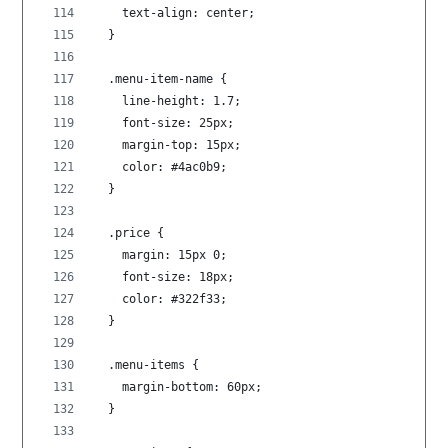
    text-align: center;
  }
  .menu-item-name {
    line-height: 1.7;
    font-size: 25px;
    margin-top: 15px;
    color: #4ac0b9;
  }
  .price {
    margin: 15px 0;
    font-size: 18px;
    color: #322f33;
  }
  .menu-items {
    margin-bottom: 60px;
  }