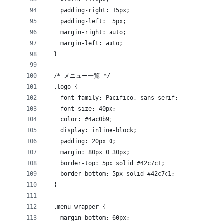
    padding-right: 15px;
    padding-left: 15px;
    margin-right: auto;
    margin-left: auto;
  }
  /* メニュー一覧 */
  .logo {
    font-family: Pacifico, sans-serif;
    font-size: 40px;
    color: #4ac0b9;
    display: inline-block;
    padding: 20px 0;
    margin: 80px 0 30px;
    border-top: 5px solid #42c7c1;
    border-bottom: 5px solid #42c7c1;
  }
  .menu-wrapper {
    margin-bottom: 60px;  