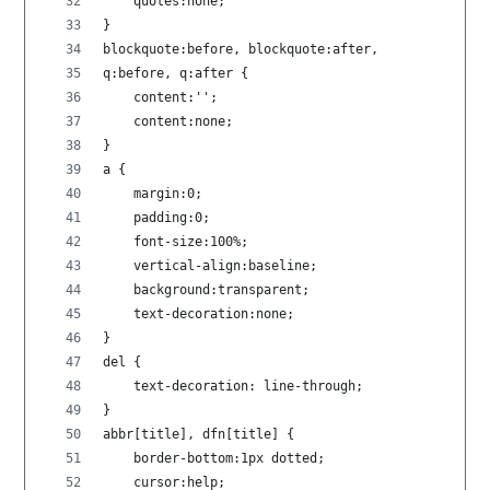
    quotes:none;
}
blockquote:before, blockquote:after,
q:before, q:after {
    content:'';
    content:none;
}
a {
    margin:0;
    padding:0;
    font-size:100%;
    vertical-align:baseline;
    background:transparent;
    text-decoration:none;
}
del {
    text-decoration: line-through;
}
abbr[title], dfn[title] {
    border-bottom:1px dotted;
    cursor:help;