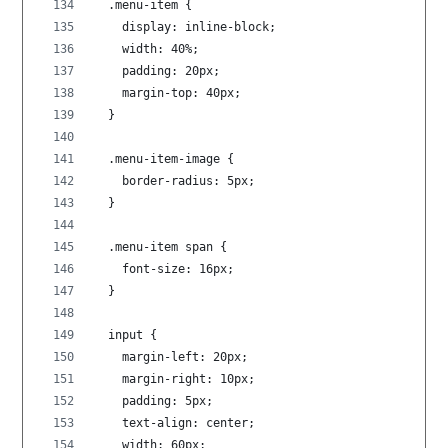
  .menu-item {
    display: inline-block;
    width: 40%;
    padding: 20px;
    margin-top: 40px;
  }
  .menu-item-image {
    border-radius: 5px;
  }
  .menu-item span {
    font-size: 16px;
  }
  input {
    margin-left: 20px;
    margin-right: 10px;
    padding: 5px;
    text-align: center;
    width: 60px;