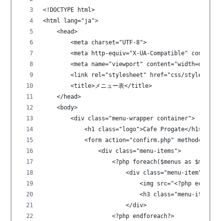
<!DOCTYPE html>
<html lang="ja">
    <head>
        <meta charset="UTF-8">
        <meta http-equiv="X-UA-Compatible" content=
        <meta name="viewport" content="width=device
        <link rel="stylesheet" href="css/style.css"
        <title>メニュー表</title>
    </head>
    <body>
        <div class="menu-wrapper container">
            <h1 class="logo">Cafe Progate</h1>
            <form action="confirm.php" method="post
                <div class="menu-items">
                    <?php foreach($menus as $menu):
                        <div class="menu-item">
                            <img src="<?php echo $m
                            <h3 class="menu-item-na
                        </div>
                    <?php endforeach?>