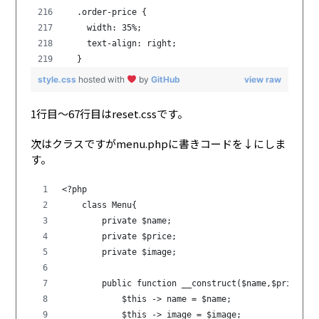
  .order-price {
    width: 35%;
    text-align: right;
  }
style.css
hosted with
by
GitHub
view raw
1行目〜67行目はreset.cssです。
次はクラスですがmenu.phpに書きコードを↓にしま
す。
<?php
    class Menu{
        private $name;
        private $price;
        private $image;
        public function __construct($name,$price,$i
            $this -> name = $name;
            $this -> image = $image;