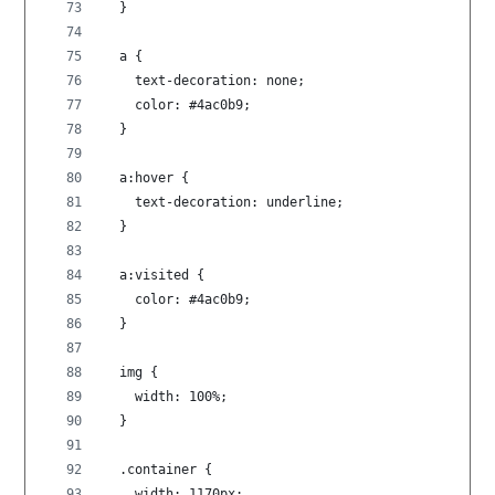
  }
  a {
    text-decoration: none;
    color: #4ac0b9;
  }
  a:hover {
    text-decoration: underline;
  }
  a:visited {
    color: #4ac0b9;
  }
  img {
    width: 100%;
  }
  .container {
    width: 1170px;