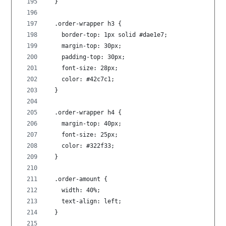
  }
  .order-wrapper h3 {
    border-top: 1px solid #dae1e7;
    margin-top: 30px;
    padding-top: 30px;
    font-size: 28px;
    color: #42c7c1;
  }
  .order-wrapper h4 {
    margin-top: 40px;
    font-size: 25px;
    color: #322f33;
  }
  .order-amount {
    width: 40%;
    text-align: left;
  }