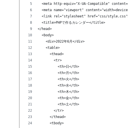
  <meta http-equiv="X-UA-Compatible" content=
  <meta name="viewport" content="width=device
  <link rel="stylesheet" href="css/style.css"
  <title>PHPで作るカレンダー</title>
</head>
  <body>
    <div>2022年6月</div>
    <table>
      <thead>
        <tr>
          <th>日</th>
          <th>月</th>
          <th>火</th>
          <th>水</th>
          <th>木</th>
          <th>金</th>
          <th>土</th>
        </tr>
      </thead>
      <tbody>