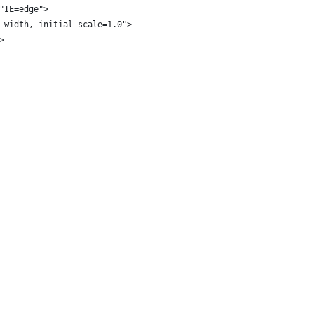
"IE=edge">
-width, initial-scale=1.0">
>