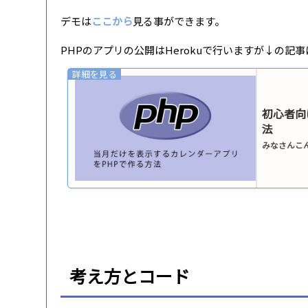
デモは
ここから
見る事ができます。
PHPのアプリの公開はHerokuで行いますが↓の記
初心者向
法
みなさんこん
考え方とコード