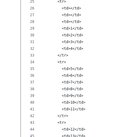
        <tr>
          <td></td>
          <td></td>
          <td></td>
          <td>1</td>
          <td>2</td>
          <td>3</td>
          <td>4</td>
        </tr>
        <tr>
          <td>5</td>
          <td>6</td>
          <td>7</td>
          <td>8</td>
          <td>9</td>
          <td>10</td>
          <td>11</td>
        </tr>
        <tr>
          <td>12</td>
          <td>13</td>