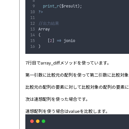
print_r
(
$result
);
?>
//出力結果
Array
(
    [
2
] 
=>
jonio
)
7行目でarray_diffメソッドを使っています。
第一引数に比較元の配列を使って第二引数に比較対象
比較元の配列の要素に対して比較対象の配列の要素に
次は連想配列を使った場合です。
連想配列を使う場合はvalueを比較します。