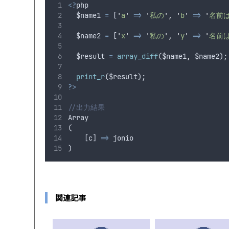
<?
php
$name1
=
 [
'
a
'
=>
'
私の
'
,
'
b
'
=>
'
名前
$name2
=
 [
'
x
'
=>
'
私の
'
,
'
y
'
=>
'
名前
$result
=
array_diff
(
$name1
,
$name2
);
print_r
(
$result
);
?>
//出力結果
Array
(
    [
c
] 
=>
jonio
)
関連記事