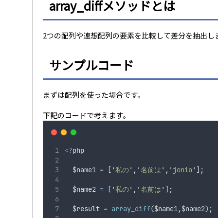
array_diffメソッドとは
2つの配列や連想配列の要素を比較して差分を抽出し
サンプルコード
まずは配列を使った場合です。
下記のコードで考えます。
<?
php
$name1
=
 [
'
私の
'
,
'
名前は
'
,
'
jonio
'
];
$name2
=
 [
'
私の
'
,
'
名前は
'
];
$result
=
array_diff
(
$name1
,
$name2
);