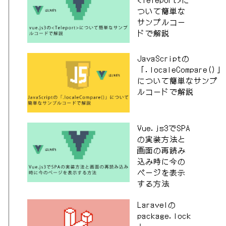
ついて簡単な
サンプルコー
ドで解説
ha384-Q6E9RHvbIyZFJoft+2mJbHaEWldlvI9IOYy5n3zV9zzTtmI3Uk
JavaScriptの
ylesheet
"
>
「.localeCompare()」
t>
について簡単なサンプ
ipt>
ルコードで解説
in.css
"
integrity
=
"
sha384-Vkoo8x4CGsO3+Hhxv8T/Q5PaXtkKtu
Vue.js3でSPA
の実装方法と
画面の再読み
esheet
"
/>
込み時に今の
ページを表示
する方法
Laravelの
package.lock