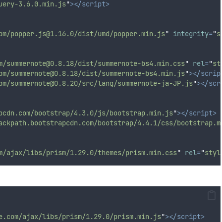
uery-3.6.0.min.js
"
></script>
pm/popper.js@1.16.0/dist/umd/popper.min.js
"
integrity
=
"
s
m/summernote@0.8.18/dist/summernote-bs4.min.css
"
rel
=
"
st
pm/summernote@0.8.18/dist/summernote-bs4.min.js
"
></scrip
pm/summernote@0.8.20/src/lang/summernote-ja-JP.js
"
></scr
pcdn.com/bootstrap/4.3.0/js/bootstrap.min.js
"
></script>
ackpath.bootstrapcdn.com/bootstrap/4.4.1/css/bootstrap.m
m/ajax/libs/prism/1.29.0/themes/prism.min.css
"
rel
=
"
styl
e.com/ajax/libs/prism/1.29.0/prism.min.js
"
></script>