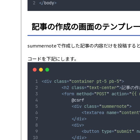
</
body
>
記事の作成の画面のテンプレ
summernoteで作成した記事の内容だけを投稿する
コードを下記にします。
<div
class
=
"
container pt-5 pb-5
"
>
<h2
class
=
"
text-center
"
>
記事の作
<form
method
=
"
POST
"
action
=
"
{{ 
            @csrf
<div
class
=
"
summernote
"
>
<textarea
name
=
"
content
</div>
<div>
<button
type
=
"
submit
"
n
</div>