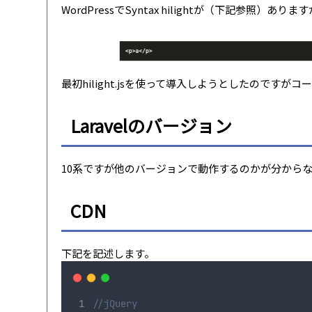
WordPressでSyntax hilightが（下記参照
最初hilight.jsを使って導入しようとしたのですがコ
Laravelのバージョン
10系ですが他のバージョンで動作するのかが分から
CDN
下記を記述します。
//jQuery