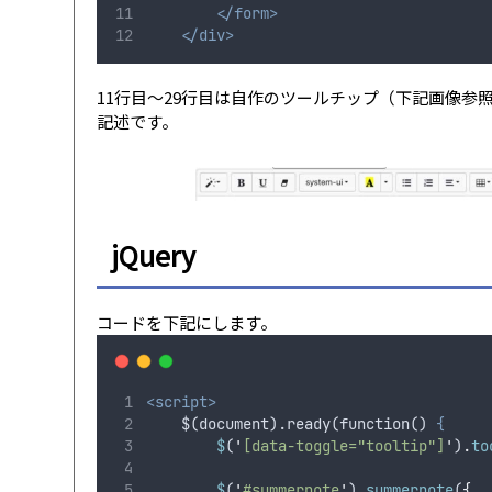
</form>
</div>
11行目〜29行目は自作のツールチップ（下記画像
記述です。
jQuery
コードを下記にします。
<script>
    $(document).ready(function() 
{
$
(
'
[data-toggle="tooltip"]
'
)
.
to
$
(
'
#summernote
'
)
.
summernote
(
{