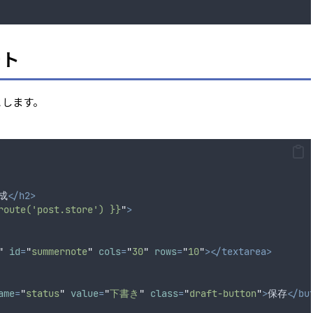
ート
とします。
成
</h2>
route('post.store') }}
"
>
"
id
=
"
summernote
"
cols
=
"
30
"
rows
=
"
10
"
></textarea>
ame
=
"
status
"
value
=
"
下書き
"
class
=
"
draft-button
"
>
保存
</bu