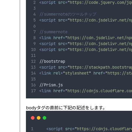
<script
src
=
"
https://code.jquery.com/jq
//summernoteのツールチップ
<script
src
=
"
https://cdn.jsdelivr.net/n
//summernote
<link
href
=
"
https://cdn.jsdelivr.net/np
<script
src
=
"
https://cdn.jsdelivr.net/n
<script
src
=
"
https://cdn.jsdelivr.net/n
//bootstrap
<script
src
=
"
https://stackpath.bootstra
<link
rel
=
"
stylesheet
"
href
=
"
https://st
//Prism.js
<link
href
=
"
https://cdnjs.cloudflare.co
bodyタグの直前に下記の記述をします。
<script
src
=
"
https://cdnjs.cloudflar