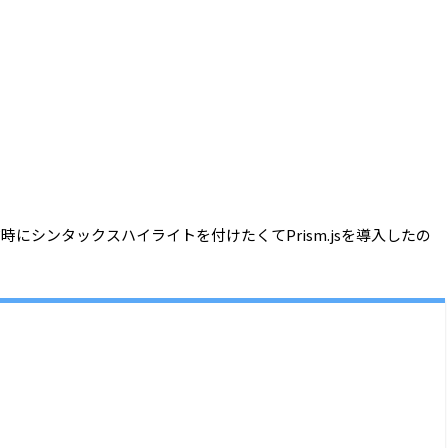
だ時にシンタックスハイライトを付けたくてPrism.jsを導入したの