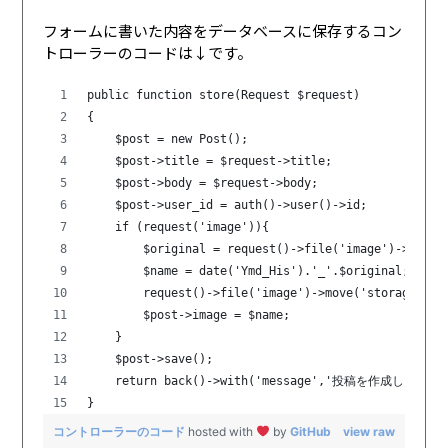
フォームに書いた内容をデータベースに保存するコン
トローラーのコードは↓です。
public function store(Request $request)
{
    $post = new Post();
    $post->title = $request->title;
    $post->body = $request->body;
    $post->user_id = auth()->user()->id;
    if (request('image')){
        $original = request()->file('image')->getCl
        $name = date('Ymd_His').'_'.$original;
        request()->file('image')->move('storage/ima
        $post->image = $name;
    }
    $post->save();
    return back()->with('message','投稿を作成しました'
}
コントローラーのコード
hosted with
by
GitHub
view raw