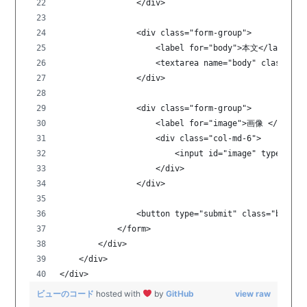
                </div>
                <div class="form-group">
                    <label for="body">本文</label>
                    <textarea name="body" class="fo
                </div>
                <div class="form-group">
                    <label for="image">画像 </label>
                    <div class="col-md-6">
                        <input id="image" type="fil
                    </div>
                </div>
                <button type="submit" class="btn 
            </form>
        </div>
    </div>
</div>
ビューのコード
hosted with
by
GitHub
view raw