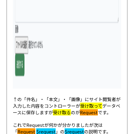
↑の「件名」・「本文」・「画像」にサイト閲覧者が
入力した内容をコントローラーが
受け取って
データベ
ースに保存しますが
受け取る
のが
Request
です。
これでRequestが何かが分かりましたが次は
「
Request
$request
」の
$request
の説明です。