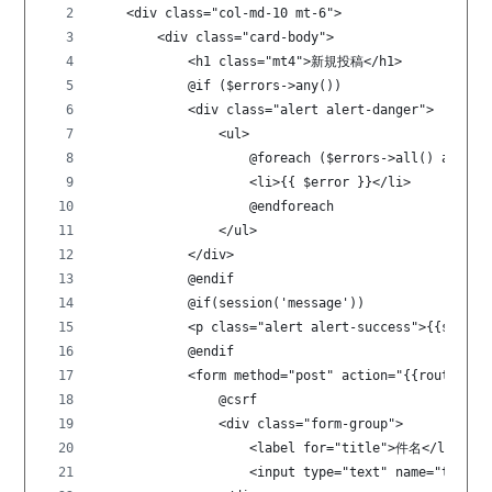
    <div class="col-md-10 mt-6">
        <div class="card-body">
            <h1 class="mt4">新規投稿</h1>
            @if ($errors->any())
            <div class="alert alert-danger">
                <ul>
                    @foreach ($errors->all() as $er
                    <li>{{ $error }}</li>
                    @endforeach
                </ul>
            </div>
            @endif
            @if(session('message'))
            <p class="alert alert-success">{{sessio
            @endif
            <form method="post" action="{{route('po
                @csrf
                <div class="form-group">
                    <label for="title">件名</label>
                    <input type="text" name="title"