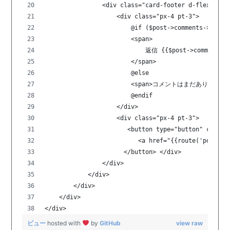
                <div class="card-footer d-flex flex
                    <div class="px-4 pt-3">
                        @if ($post->comments->count
                        <span>
                            返信 {{$post->comments-
                        </span>
                        @else
                        <span>コメントはまだありません。
                        @endif
                    </div>
                    <div class="px-4 pt-3"> 
                       <button type="button" class=
                          <a href="{{route('post.
                      </button> </div>
                </div>
            </div>
        </div>
    </div>
</div>
ビュー
hosted with
by
GitHub
view raw