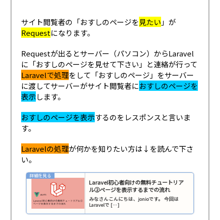
サイト閲覧者の「おすしのページを
見たい
」が
Request
になります。
Requestが出るとサーバー（パソコン）からLaravel
に「おすしのページを見せて下さい」と連絡が行って
Laravelで処理
をして「おすしのページ」をサーバー
に渡してサーバーがサイト閲覧者に
おすしのページを
表示
します。
おすしのページを表示
するのをレスポンスと言いま
す。
Laravelの処理
が何かを知りたい方は↓を読んで下さ
い。
Laravel初心者向けの無料チュートリア
ル②ページを表示するまでの流れ
みなさんこんにちは、jonioです。 今回は
Laravelで […]