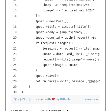
            'body' => 'required|max:255',
            'image' => 'required|max:1024'
        ]);
        $post = new Post();
        $post->title = $inputs['title'];
        $post->body = $inputs['body'];
        $post->user_id = auth()->user()->id;
        if (request('image')){
            $original = request()->file('image')->g
            $name = date('Ymd_His').'_'.$original;
            request()->file('image')->move('storage
            $post->image = $name;
        }
        $post->save();
        return back()->with('message','投稿を作成し
    }
}
コントローラー
hosted with
by
GitHub
view raw