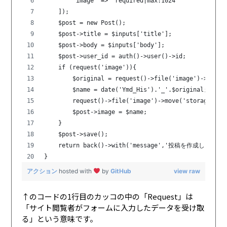
        'image' => 'required|max:1024'
    ]);
    $post = new Post();
    $post->title = $inputs['title'];
    $post->body = $inputs['body'];
    $post->user_id = auth()->user()->id;
    if (request('image')){
        $original = request()->file('image')->getCl
        $name = date('Ymd_His').'_'.$original;
        request()->file('image')->move('storage/ima
        $post->image = $name;
    }
    $post->save();
    return back()->with('message','投稿を作成しました'
}
アクション
hosted with
by
GitHub
view raw
↑のコードの1行目のカッコの中の「Request」は
「サイト閲覧者がフォームに入力したデータを受け取
る」という意味です。