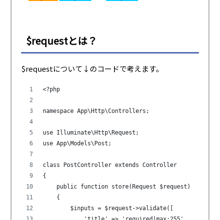
$requestとは？
$requestについて↓のコードで考えます。
<?php
namespace App\Http\Controllers;
use Illuminate\Http\Request;
use App\Models\Post;
class PostController extends Controller
{
    public function store(Request $request)
    {
        $inputs = $request->validate([
            'title' => 'required|max:255',