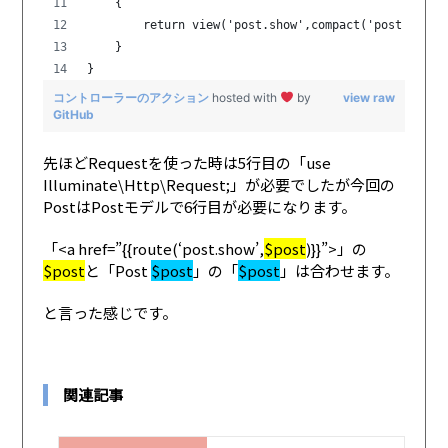
    {
        return view('post.show',compact('post'));
    }
}
コントローラーのアクション
hosted with
by
view raw
GitHub
先ほどRequestを使った時は5行目の「use
Illuminate\Http\Request;」が必要でしたが今回の
PostはPostモデルで6行目が必要になります。
「<a href=”{{route(‘post.show’,
$post
)}}”>」の
$post
と「Post
$post
」の「
$post
」は合わせます。
と言った感じです。
関連記事