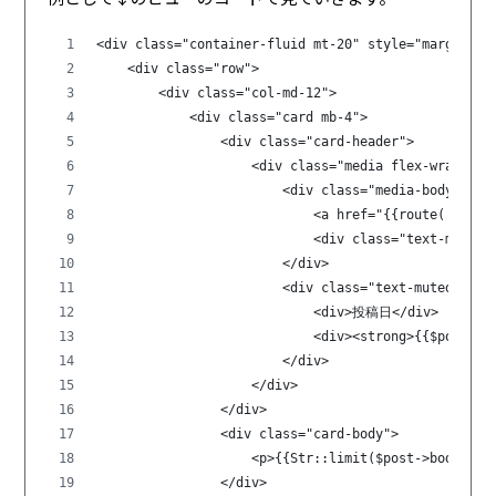
<div class="container-fluid mt-20" style="margin-le
    <div class="row">
        <div class="col-md-12">
            <div class="card mb-4">
                <div class="card-header">
                    <div class="media flex-wrap w-1
                        <div class="media-body ml-3
                            <a href="{{route('post.
                            <div class="text-muted 
                        </div>
                        <div class="text-muted smal
                            <div>投稿日</div>
                            <div><strong>{{$post->c
                        </div>
                    </div>
                </div>
                <div class="card-body">
                    <p>{{Str::limit($post->body,1
                </div>