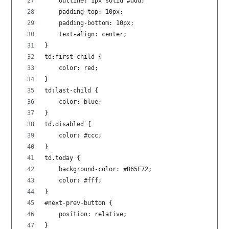
    outline: 1px solid #ddd;
    padding-top: 10px;
    padding-bottom: 10px;
    text-align: center;
}
td:first-child {
    color: red;
}
td:last-child {
    color: blue;
}
td.disabled {
    color: #ccc;
}
td.today {
    background-color: #D65E72;
    color: #fff;
}
#next-prev-button {
    position: relative;
}