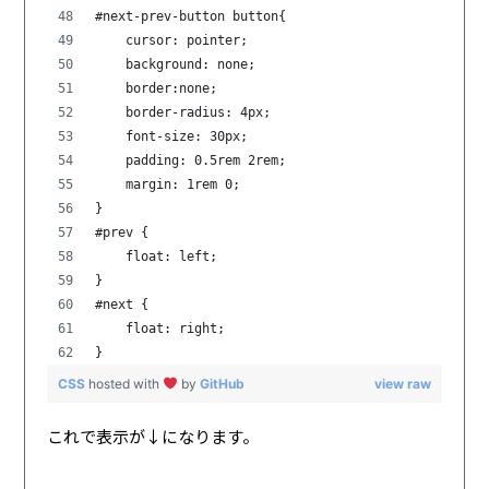
#next-prev-button button{
    cursor: pointer;
    background: none;
    border:none;
    border-radius: 4px;
    font-size: 30px;
    padding: 0.5rem 2rem;
    margin: 1rem 0;
}
#prev {
    float: left;
}
#next {
    float: right;
}
CSS
hosted with
by
GitHub
view raw
これで表示が↓になります。