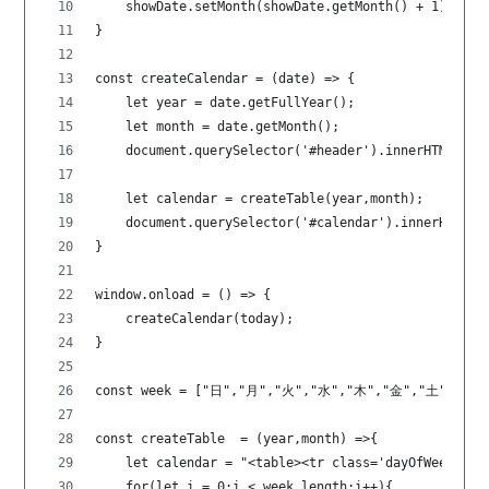
    showDate.setMonth(showDate.getMonth() + 1);
}
const createCalendar = (date) => {
    let year = date.getFullYear();
    let month = date.getMonth();
    document.querySelector('#header').innerHTML = 
    let calendar = createTable(year,month);
    document.querySelector('#calendar').innerHTML =
}
window.onload = () => {
    createCalendar(today);
}
const week = ["日","月","火","水","木","金","土"];
const createTable  = (year,month) =>{
    let calendar = "<table><tr class='dayOfWeek'>";
    for(let i = 0;i < week.length;i++){