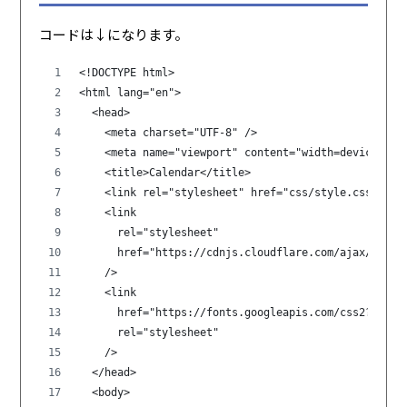
コードは↓になります。
<!DOCTYPE html>
<html lang="en">
  <head>
    <meta charset="UTF-8" />
    <meta name="viewport" content="width=device-wid
    <title>Calendar</title>
    <link rel="stylesheet" href="css/style.css" />
    <link
      rel="stylesheet"
      href="https://cdnjs.cloudflare.com/ajax/libs/
    />
    <link
      href="https://fonts.googleapis.com/css2?famil
      rel="stylesheet"
    />
  </head>
  <body>