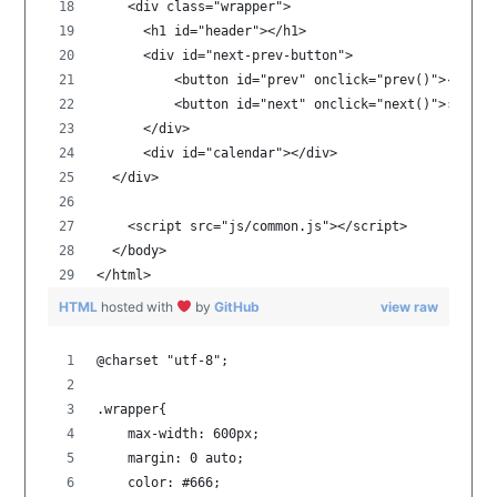
    <div class="wrapper">
      <h1 id="header"></h1>
      <div id="next-prev-button">
          <button id="prev" onclick="prev()">‹</but
          <button id="next" onclick="next()">›</but
      </div>
      <div id="calendar"></div>
  </div>
    <script src="js/common.js"></script>
  </body>
</html>
HTML
hosted with
by
GitHub
view raw
@charset "utf-8";
.wrapper{
    max-width: 600px;
    margin: 0 auto;
    color: #666;