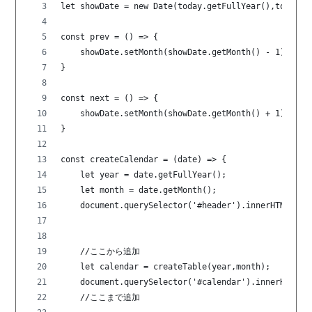
let showDate = new Date(today.getFullYear(),today.g
const prev = () => {
    showDate.setMonth(showDate.getMonth() - 1);
}
const next = () => {
    showDate.setMonth(showDate.getMonth() + 1);
}
const createCalendar = (date) => {
    let year = date.getFullYear();
    let month = date.getMonth();
    document.querySelector('#header').innerHTML = 
    //ここから追加
    let calendar = createTable(year,month);
    document.querySelector('#calendar').innerHTML =
    //ここまで追加