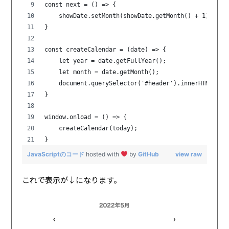
const next = () => {
    showDate.setMonth(showDate.getMonth() + 1);
}
const createCalendar = (date) => {
    let year = date.getFullYear();
    let month = date.getMonth();
    document.querySelector('#header').innerHTML = 
}
window.onload = () => {
    createCalendar(today);
}
JavaScriptのコード
hosted with
by
GitHub
view raw
これで表示が↓になります。