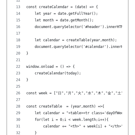
const createCalendar = (date) => {
    let year = date.getFullYear();
    let month = date.getMonth();
    document.querySelector('#header').innerHTML = 
    let calendar = createTable(year,month);
    document.querySelector('#calendar').innerHTML =
}
window.onload = () => {
    createCalendar(today);
}
const week = ["日","月","火","水","木","金","土"];
const createTable  = (year,month) =>{
    let calendar = "<table><tr class='dayOfWeek'>";
    for(let i = 0;i < week.length;i++){
        calendar += "<th>" + week[i] + "</th>";
    }