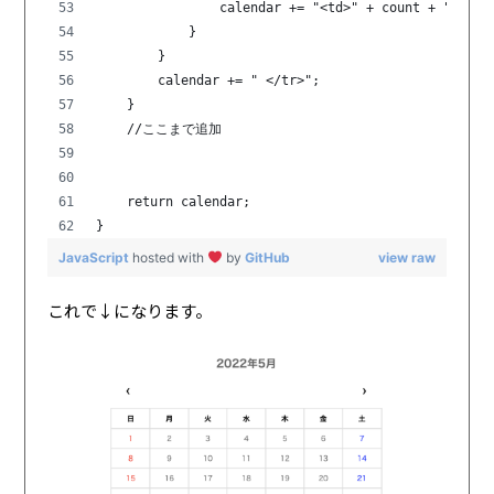
                calendar += "<td>" + count + "</td>
            }
        }
        calendar += " </tr>";
    }
    //ここまで追加
    return calendar;
}
JavaScript
hosted with
by
GitHub
view raw
これで↓になります。