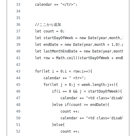
    calendar += "</tr>";
    //ここから追加
    let count = 0;
    let startDayOfWeek = new Date(year,month,1).get
    let endDate = new Date(year,month + 1,0).getDat
    let lastMonthEndDate = new Date(year,month,0).g
    let row = Math.ceil((startDayOfWeek + endDate)/
    for(let i = 0;i < row;i++){
        calendar += " <tr>";
        for(let j = 0;j < week.length;j++){
            if(i == 0 && j < startDayOfWeek){
                calendar += "<td class='disabled'>"
            }else if(count >= endDate){
                count ++;
                calendar += "<td class='disabled'>"
            }else{
                count ++;