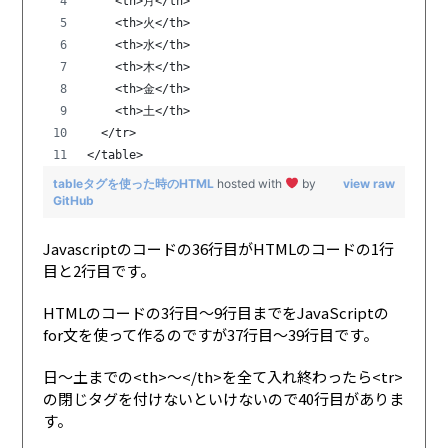
    <th>月</th>
    <th>火</th>
    <th>水</th>
    <th>木</th>
    <th>金</th>
    <th>土</th>
  </tr>
</table>
tableタグを使った時のHTML
hosted with
by
view raw
GitHub
Javascriptのコードの36行目がHTMLのコードの1行
目と2行目です。
HTMLのコードの3行目〜9行目までをJavaScriptの
for文を使って作るのですが37行目〜39行目です。
日〜土までの<th>〜</th>を全て入れ終わったら<tr>
の閉じタグを付けないといけないので40行目がありま
す。