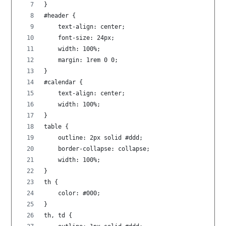
}
#header {
    text-align: center;
    font-size: 24px;
    width: 100%;
    margin: 1rem 0 0;
}
#calendar {
    text-align: center;
    width: 100%;
}
table {
    outline: 2px solid #ddd;
    border-collapse: collapse;
    width: 100%;
}
th {
    color: #000;
}
th, td {