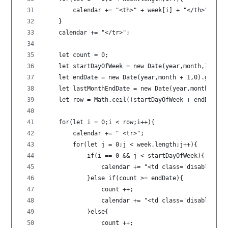
        calendar += "<th>" + week[i] + "</th>";
    }
    calendar += "</tr>";
    let count = 0;
    let startDayOfWeek = new Date(year,month,1).get
    let endDate = new Date(year,month + 1,0).getDat
    let lastMonthEndDate = new Date(year,month,0).g
    let row = Math.ceil((startDayOfWeek + endDate)/
    for(let i = 0;i < row;i++){
        calendar += " <tr>";
        for(let j = 0;j < week.length;j++){
            if(i == 0 && j < startDayOfWeek){
                calendar += "<td class='disabled'>"
            }else if(count >= endDate){
                count ++;
                calendar += "<td class='disabled'>"
            }else{
                count ++;