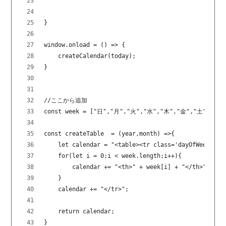
}
window.onload = () => {
    createCalendar(today);
}
//ここから追加
const week = ["日","月","火","水","木","金","土"];
const createTable  = (year,month) =>{
    let calendar = "<table><tr class='dayOfWeek'>";
    for(let i = 0;i < week.length;i++){
        calendar += "<th>" + week[i] + "</th>";
    }
    calendar += "</tr>";
    return calendar;
}