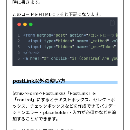
時に書きます。
このコードをHTMLにすると下記になります。
<form
method
=
"
post
"
action
=
"
/コントローラ名/ア
<input
type
=
"
hidden
"
name
=
"
_method
"
value
=
"
D
<input
type
=
"
hidden
"
name
=
"
_csrfToken
"
value
</form>
<a
href
=
"
#
"
onclick
=
"
if (confirm('Are you sure
postLink以外の使い方
$this->Form->PostLinkの「PostLink」を
「control」にするとテキストボックス、セレクトボ
ックス、チェックボックスなどを作成できてバリデー
ションエラー・placeholder・入力が必須かなどを追
加することができます。