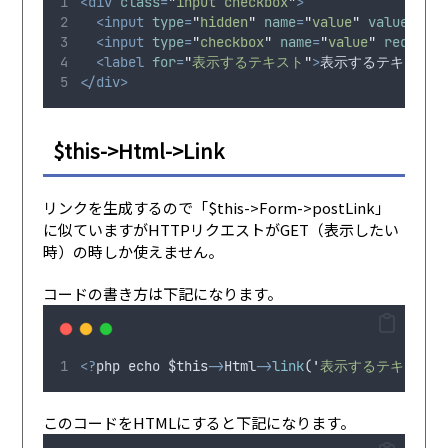
<div
class
=
"
input checkbox
"
>
<input
type
=
"
hidden
"
name
=
"
value
"
value
=
"
0
"
>
<input
type
=
"
checkbox
"
name
=
"
value
"
required
<label
for
=
"
表示するテキスト
"
>
表示するテキスト
</
</div>
$this->Html->Link
リンクを生成するので「$this->Form->postLink」
に似ていますがHTTPリクエストがGET（表示したい
時）の時しか使えません。
コードの書き方は下記になります。
<?
php
echo
$this
->
Html
->
link
(
'
表示するテキスト
'
,
このコードをHTMLにすると下記になります。