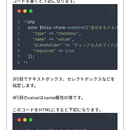
コードを書くと下記になります。
<?
php
echo
$this
->
Form
->
control
(
'
表示するテキスト
'
,
 
'
type
'
=>
'
checkbox
'
,
'
name
'
=>
'
value
'
,
'
placeholder
'
=>
'
チェックを入れてください
'
,
'
required
'
=>
true
  ]);
?>
3行目でテキストボックス、セレクトボックスなどを
指定します。
4行目のvalueはname属性の値です。
このコードをHTMLにすると下記になります。