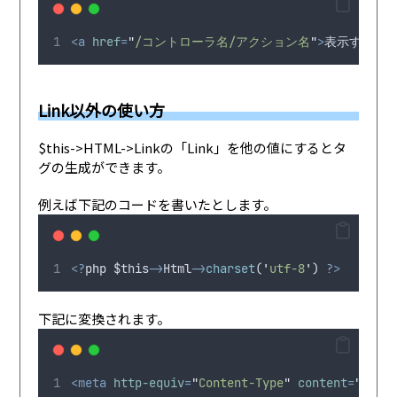
<a
href
=
"
/コントローラ名/アクション名
"
>
表示するテ
Link以外の使い方
$this->HTML->Linkの「Link」を他の値にするとタ
グの生成ができます。
例えば下記のコードを書いたとします。
<?
php
$this
->
Html
->
charset
(
'
utf-8
'
) 
?>
下記に変換されます。
<meta
http-equiv
=
"
Content-Type
"
content
=
"
text/