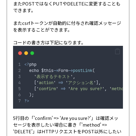
またPOSTではなくPUTやDELETEに変更することも
できます。
またcsrfトークンが自動的に付与され確認メッセージ
を表示することができます。
コードの書き方は下記になります。
<?
php
echo
$this
->
Form
->
postLink
(
'
表示するテキスト
'
,
    [
'
action
'
=>
'
アクション名
'
]
,
    [
'
confirm
'
=>
'
Are you sure?
'
,
'
method
'
=>
  );
?>
5行目の「’confirm’ => ‘Are you sure?’」は確認メッ
セージを表示したい場合に書き「’method’ =>
‘DELETE’」はHTTPリクエストをPOST以外にしたい