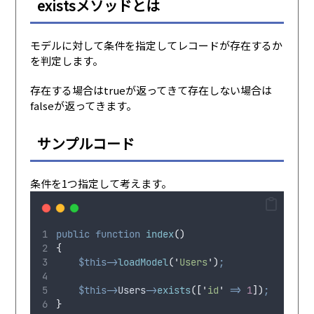
existsメソッドとは
モデルに対して条件を指定してレコードが存在するか
を判定します。
存在する場合はtrueが返ってきて存在しない場合は
falseが返ってきます。
サンプルコード
条件を1つ指定して考えます。
public
function
index
()
{
$this->
loadModel
(
'
Users
'
)
;
$this->
Users
->
exists
([
'
id
'
=>
1
])
;
}