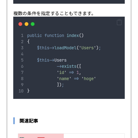
複数の条件を指定することもできます。
public
function
index
()
{
$this->
loadModel
(
'
Users
'
)
;
$this->
Users
->
exists
([
'
id
'
=>
1
,
'
name
'
=>
'
hoge
'
])
;
}
関連記事