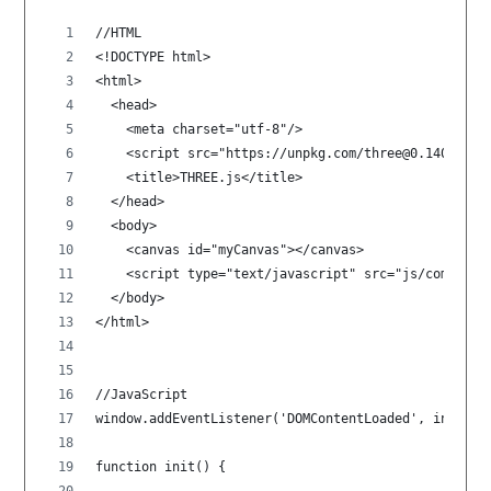
//HTML
<!DOCTYPE html>
<html>
  <head>
    <meta charset="utf-8"/>
    <script src="https://unpkg.com/three@0.140.2/bu
    <title>THREE.js</title>
  </head>
  <body>
    <canvas id="myCanvas"></canvas>
    <script type="text/javascript" src="js/common.j
  </body>
</html>
//JavaScript
window.addEventListener('DOMContentLoaded', init);
function init() {