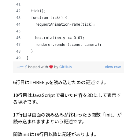
  tick();
  function tick() {
    requestAnimationFrame(tick);
    box.rotation.y += 0.01;      
    renderer.render(scene, camera); 
  }
}
コード
hosted with
by
GitHub
view raw
6行目はTHREE.jsを読み込むための記述です。
10行目はJavaScriptで書いた内容を3Dにして表示す
る場所です。
17行目は画面の読み込みが終わったら関数「init」が
読み込まれますよという記述です。
関数initは19行目以降に記述があります。