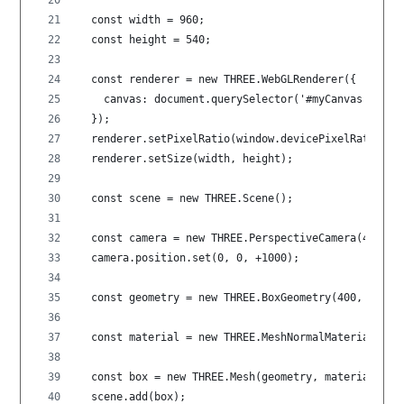
  const width = 960;
  const height = 540;
  const renderer = new THREE.WebGLRenderer({
    canvas: document.querySelector('#myCanvas')
  });
  renderer.setPixelRatio(window.devicePixelRatio); 
  renderer.setSize(width, height);                 
  const scene = new THREE.Scene();
  const camera = new THREE.PerspectiveCamera(45, wi
  camera.position.set(0, 0, +1000);
  const geometry = new THREE.BoxGeometry(400, 400, 
  const material = new THREE.MeshNormalMaterial(); 
  const box = new THREE.Mesh(geometry, material);
  scene.add(box);