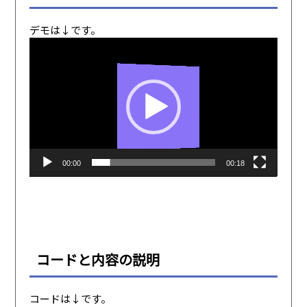
デモは↓です。
動
画
プ
レ
ー
ヤ
ー
00:00
00:18
コードと内容の説明
コードは↓です。