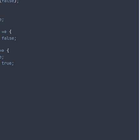
(
false
)
;
e;
=>
{
false;
=>
{
e;
true;