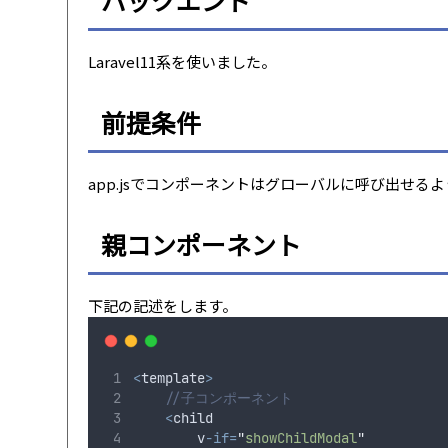
Laravel11系を使いました。
前提条件
app.jsでコンポーネントはグローバルに呼び出せる
親コンポーネント
下記の記述をします。
<
template
>
//子コンポーネント
<
child
        v
-if=
"
showChildModal
"