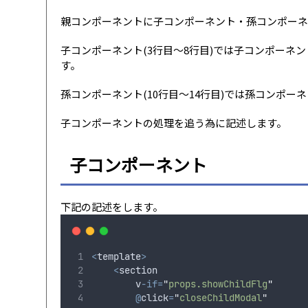
親コンポーネントに子コンポーネント・孫コンポーネ
子コンポーネント(3行目〜8行目)では子コンポーネン
す。
孫コンポーネント(10行目〜14行目)では孫コンポーネ
子コンポーネントの処理を追う為に記述します。
子コンポーネント
下記の記述をします。
<
template
>
<
section
        v
-if=
"
props.showChildFlg
"
@
click
=
"
closeChildModal
"