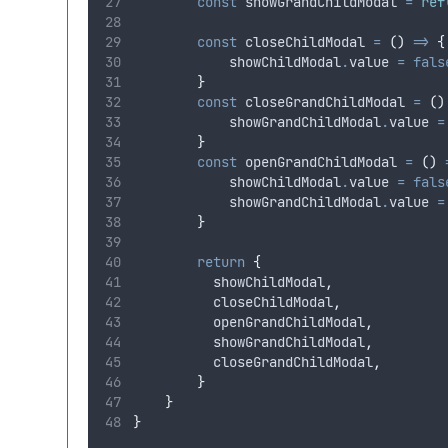
const
 showGrandChildModal 
=
ref
const
 closeChildModal 
=
()
=>
{
            showChildModal
.
value 
=
fals
}
const
 closeGrandChildModal 
=
()
            showGrandChildModal
.
value 
=
}
const
 openGrandChildModal 
=
()
            showChildModal
.
value 
=
fals
            showGrandChildModal
.
value 
=
}
return
{
          showChildModal
,
          closeChildModal
,
          openGrandChildModal
,
          showGrandChildModal
,
          closeGrandChildModal
,
}
}
}