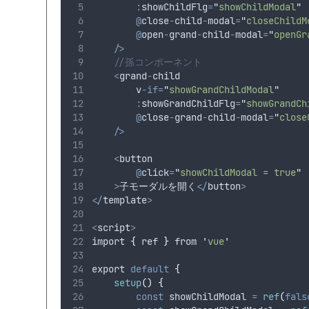
:
showChildFlg
=
"
showChildModal
"
@
close
-
child
-
modal
=
"
closeChildM
@
open
-
grand
-
child
-
modal
=
"
openGr
/>
//孫コンポーネント
<
grand
-
child
        v
-if=
"
showGrandChildModal
"
:
showGrandChildFlg
=
"
showGrandCh
@
close
-
grand
-
child
-
modal
=
"
close
/>
<
button         
@
click
=
"
showChildModal = true
"
>
子モーダルを開く
</
button
>
</
template
>
<
script
>
import 
{
 ref 
}
 from 
'
vue
'
export 
default
{
setup
()
{
const
 showChildModal 
=
ref
(
fals