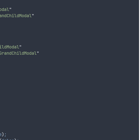
odal
"
andChildModal
"
ildModal
"
GrandChildModal
"
e
)
;