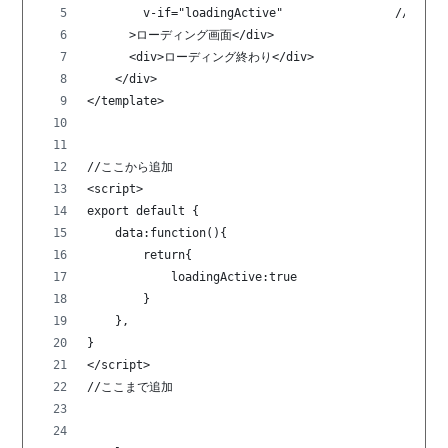
        v-if="loadingActive"                //こ
      >ローディング画面</div>
      <div>ローディング終わり</div>
    </div>
</template>
//ここから追加
<script>
export default {
    data:function(){
        return{
            loadingActive:true
        }
    },
}
</script>
//ここまで追加