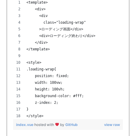
<template>
    <div>
      <div
        class="loading-wrap"
      >ローディング画面</div>
      <div>ローディング終わり</div>
    </div>
</template>
<style>
.loading-wrap{
    position: fixed;
    width: 100vw;
    height: 100vh;
    background-color: #fff;
    z-index: 2;
}
</style>
index.vue
hosted with
by
GitHub
view raw