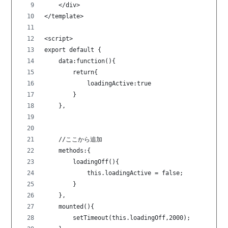
    </div>
</template>
<script>
export default {
    data:function(){
        return{
            loadingActive:true
        }
    },
    //ここから追加
    methods:{
        loadingOff(){
            this.loadingActive = false;
        }
    },
    mounted(){
        setTimeout(this.loadingOff,2000);