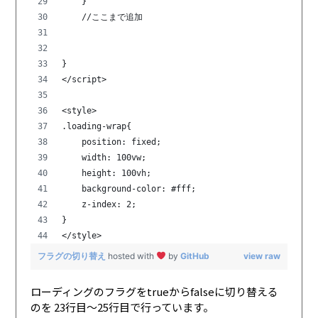
    }
    //ここまで追加
}
</script>
<style>
.loading-wrap{
    position: fixed;
    width: 100vw;
    height: 100vh;
    background-color: #fff;
    z-index: 2;
}
</style>
フラグの切り替え
hosted with
by
GitHub
view raw
ローディングのフラグをtrueからfalseに切り替える
のを 23行目〜25行目で行っています。