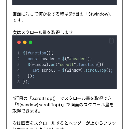
画面に対して何かをする時は6行目の「$(window)」
です。
次はスクロール量を取得します。
$
(
function
(){
const
header
=
$
(
"
#header
"
)
;
$
(
window
)
.
on
(
"
scroll
"
,
function
(){
let
scroll
=
$
(
window
)
.
scrollTop
()
;
}
)
;
}
)
;
4行目の「.scrollTop()」でスクロール量を取得でき
「$(window).scrollTop()」で画面のスクロール量を
取得できます。
次は画面をスクロールするとヘッダーが上からフワッ