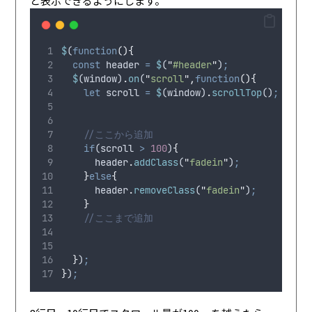
と表示できるようにします。
$
(
function
(){
const
header
=
$
(
"
#header
"
)
;
$
(
window
)
.
on
(
"
scroll
"
,
function
(){
let
scroll
=
$
(
window
)
.
scrollTop
()
;
//ここから追加
if
(
scroll
>
100
)
{
header
.
addClass
(
"
fadein
"
)
;
}
else
{
header
.
removeClass
(
"
fadein
"
)
;
}
//ここまで追加
}
)
;
}
)
;