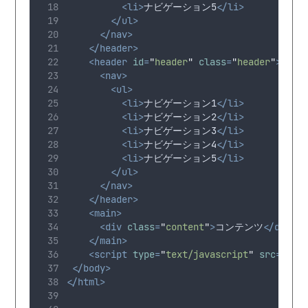
<li>
ナビゲーション5
</li>
</ul>
</nav>
</header>
<header
id
=
"
header
"
class
=
"
header
"
>
<nav>
<ul>
<li>
ナビゲーション1
</li>
<li>
ナビゲーション2
</li>
<li>
ナビゲーション3
</li>
<li>
ナビゲーション4
</li>
<li>
ナビゲーション5
</li>
</ul>
</nav>
</header>
<main>
<div
class
=
"
content
"
>
コンテンツ
</div>
</main>
<script
type
=
"
text/javascript
"
src
=
"
js/
</body>
</html>