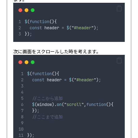
$
(
function
(){
const
header
=
$
(
"
#header
"
)
;
}
)
;
次に画面をスクロールした時を考えます。
$
(
function
(){
const
header
=
$
(
"
#header
"
)
;
//ここから追加
$
(
window
)
.
on
(
"
scroll
"
,
function
(){
}
)
;
//ここまで追加
}
)
;