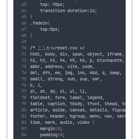
top
:
-
70
px
;
transition
-
duration
:1
s
;
}
.fadein
{
top
:0
px
;
}
/* ここからreset.css */
html, body, div, span, object, iframe,
h1, h2, h3, h4, h5, h6, p, blockquote, pre,
abbr, address, cite, code,
del, dfn, em, img, ins, kbd, q, samp,
small, strong, sub, sup, var,
b, i,
dl, dt, dd, ol, ul, li,
fieldset, form, label, legend,
table, caption, tbody, tfoot, thead, tr, th
article, aside, canvas, details, figcaption
footer, header, hgroup, menu, nav, section,
time, mark, audio, video 
{
margin
:
0
;
padding
:
0
;