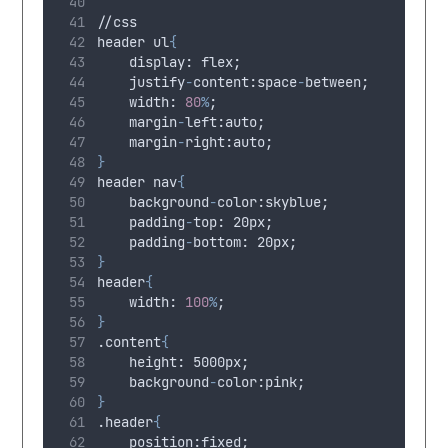
//css
header ul
{
display
: 
flex
;
justify
-
content
:
space
-
between
;
width
: 
80
%
;
margin
-
left
:
auto
;
margin
-
right
:
auto
;
}
header nav
{
background
-
color
:
skyblue
;
padding
-
top
: 20
px
;
padding
-
bottom
: 20
px
;
}
header
{
width
: 
100
%
;
}
.content
{
height
: 5000
px
;
background
-
color
:
pink
;
}
.header
{
position
:
fixed
;