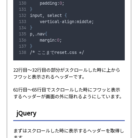
padding
:
0
;
}
input, select 
{
vertical
-
align
:
middle
;
}
p,.nav
{
margin
:
0
;
}
/* ここまでreset.css */
22行目〜32行目の部分がスクロールした時に上から
フワッと表示されるヘッダーです。
61行目〜65行目でスクロールした時にフワッと表示
するヘッダーが画面の外に隠れるようにしています。
jQuery
まずはスクロールした時に表示するヘッダーを取得し
ます。