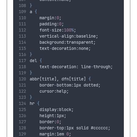
}
a 
{
margin
:
0
;
padding
:
0
;
font
-
size
:
100
%
;
vertical
-
align
:
baseline
;
background
:
transparent
;
text
-
decoration
:
none
;
}
del 
{
text
-
decoration
: 
line
-
through
;
}
abbr[title], dfn[title] 
{
border
-
bottom
:1
px
dotted
;
cursor
:
help
;
}
hr 
{
display
:
block
;
height
:1
px
;
border
:
0
;  
border
-
top
:1
px
solid
 #
cccccc
;
margin
:1
em
0
;