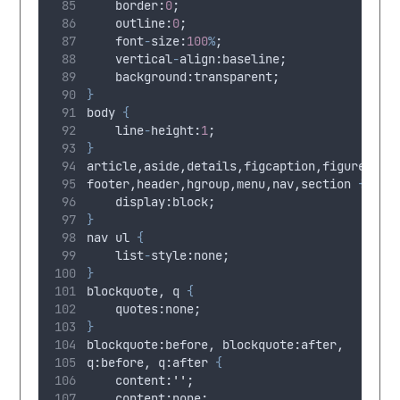
border
:
0
;
outline
:
0
;
font
-
size
:
100
%
;
vertical
-
align
:
baseline
;
background
:
transparent
;
}
body 
{
line
-
height
:
1
;
}
article,aside,details,figcaption,figure,
footer,header,hgroup,menu,nav,section 
{
display
:
block
;
}
nav ul 
{
list
-
style
:
none
;
}
blockquote, q 
{
quotes
:
none
;
}
blockquote:before, blockquote:after,
q:before, q:after 
{
content
:
''
;
content
:
none
;