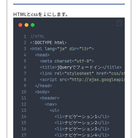
HTMLとcssを↓にします。
//HTML
<!
DOCTYPE
html
>
<html
lang
=
"
ja
"
dir
=
"
ltr
"
>
<head>
<meta
charset
=
"
utf-8
"
>
<title>
jQueryでフェードイン
</title>
<link
rel
=
"
stylesheet
"
href
=
"
css/style.
<script
src
=
"
http://ajax.googleapis.com
</head>
<body>
<header>
<nav>
<ul>
<li>
ナビゲーション1
</li>
<li>
ナビゲーション2
</li>
<li>
ナビゲーション3
</li>
<li>
ナビゲーション4
</li>