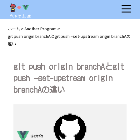
Vueは友達
ホーム
Another Program
>
>
git push origin branchAとgit push –set-upstream origin branchAの
違い
git push origin branchAとgit
push –set-upstream origin
branchAの違い