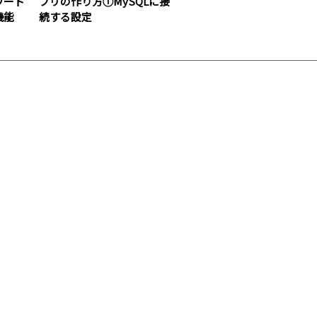
ワード
プリの作り方①MySQLに接
機能
続する設定