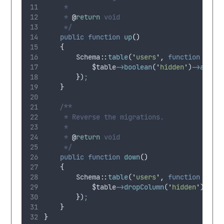
     *
     * 
@
return
 void
     */
public
function
up
()
{
        Schema
:
:
table
(
'
users
'
,
function
(
Blu
$table
->
boolean
(
'
hidden
'
)
->
after
}
)
;
}
/**
     * Reverse the migrations.
     *
     * 
@
return
 void
     */
public
function
down
()
{
        Schema
:
:
table
(
'
users
'
,
function
(
Blu
$table
->
dropColumn
(
'
hidden
'
)
;
}
)
;
}
}