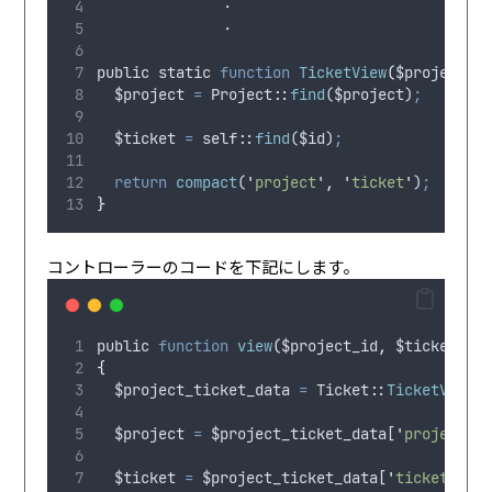
              ・
              ・
public
static
function
TicketView
(
$project
,
$project
=
 Project
:
:
find
(
$project
)
;
$ticket
=
 self
:
:
find
(
$id
)
;
return
compact
(
'
project
'
,
'
ticket
'
)
;
}
コントローラーのコードを下記にします。
public
function
view
(
$project_id
,
$ticket_id
{
$project_ticket_data
=
 Ticket
:
:
TicketView
(
$project
=
$project_ticket_data
[
'
project
'
]
$ticket
=
$project_ticket_data
[
'
ticket
'
]
;