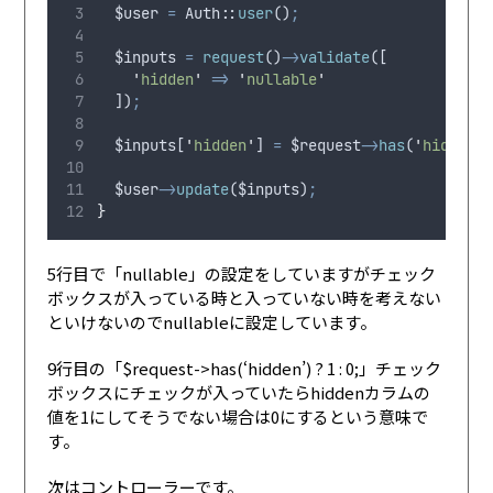
$user
=
 Auth
:
:
user
()
;
$inputs
=
request
()
->
validate
([
'
hidden
'
=>
'
nullable
'
  ])
;
$inputs
[
'
hidden
'
] 
=
$request
->
has
(
'
hidden
'
$user
->
update
(
$inputs
)
;
}
5行目で「nullable」の設定をしていますがチェック
ボックスが入っている時と入っていない時を考えない
といけないのでnullableに設定しています。
9行目の「$request->has(‘hidden’) ? 1 : 0;」チェック
ボックスにチェックが入っていたらhiddenカラムの
値を1にしてそうでない場合は0にするという意味で
す。
次はコントローラーです。