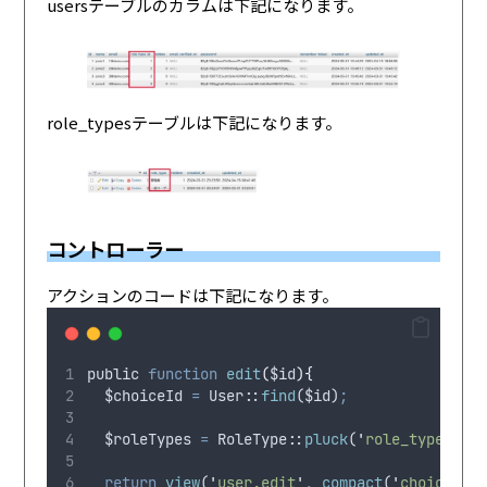
usersテーブルのカラムは下記になります。
role_typesテーブルは下記になります。
コントローラー
アクションのコードは下記になります。
public
function
edit
(
$id
){
$choiceId
=
 User
:
:
find
(
$id
)
;
$roleTypes
=
 RoleType
:
:
pluck
(
'
role_type
'
,
'
i
return
view
(
'
user.edit
'
,
compact
(
'
choiceId
'
,