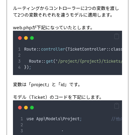
ルーティングからコントローラーに2つの変数を渡し
て2つの変数それぞれを違うモデルに適用します。
web.phpが下記になっていたとします。
Route
:
:
controller
(
TicketController
::
class
)
->
gr
  Route
:
:
get
(
'
/project/{project}/tickets/view/
}
)
;
変数は「project」と「id」です。
モデル（Ticket）のコードを下記にします。
use
App
\
Models
\
Project
;
//他のモデ
              ・