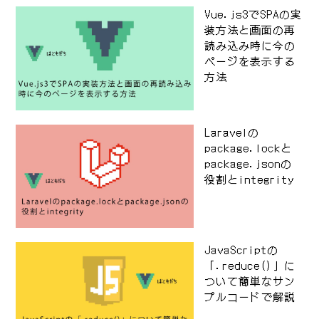
Vue.js3でSPAの実
装方法と画面の再
読み込み時に今の
ページを表示する
方法
Laravelの
package.lockと
package.jsonの
役割とintegrity
JavaScriptの
「.reduce()」に
ついて簡単なサン
プルコードで解説