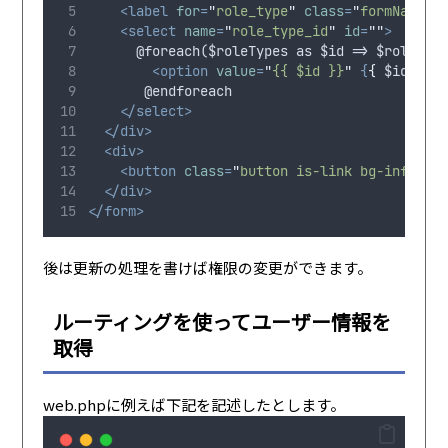
<label
for
=
"
role_type
"
class
=
"
formName
"
>
<select
name
=
"
role_type_id
"
id
=
""
>
      @foreach($roleTypes as $id => $role_ty
<option
value
=
"
{{ $id }}
"
{
{
$id
==
       @endforeach
</select>
</div>
<div>
<button
class
=
"
button is-link bg-info bt
</div>
</form>
後は更新の処理を書けば権限の変更ができます。
ルーティングを使ってユーザー情報を
取得
web.phpに例えば下記を記述したとします。