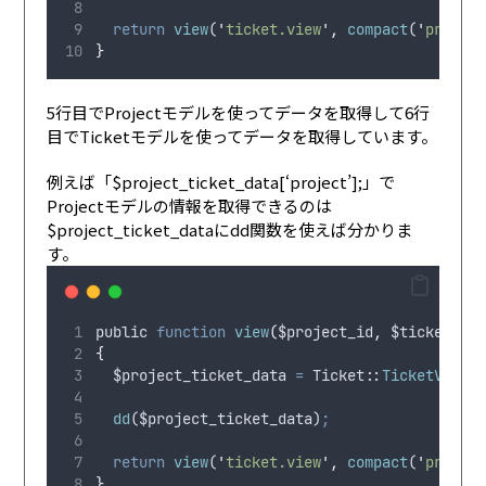
return
view
(
'
ticket.view
'
,
compact
(
'
projec
}
5行目でProjectモデルを使ってデータを取得して6行
目でTicketモデルを使ってデータを取得しています。
例えば「$project_ticket_data[‘project’];」で
Projectモデルの情報を取得できるのは
$project_ticket_dataにdd関数を使えば分かりま
す。
public
function
view
(
$project_id
,
$ticket_id
{
$project_ticket_data
=
 Ticket
:
:
TicketView
(
dd
(
$project_ticket_data
)
;
return
view
(
'
ticket.view
'
,
compact
(
'
projec
}