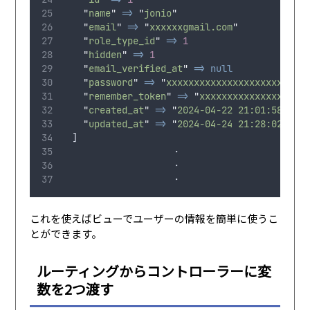
"
name
"
=>
"
jonio
"
"
email
"
=>
"
xxxxxxgmail.com
"
"
role_type_id
"
=>
1
"
hidden
"
=>
1
"
email_verified_at
"
=>
null
"
password
"
=>
"
xxxxxxxxxxxxxxxxxxxxxxxxx
"
remember_token
"
=>
"
xxxxxxxxxxxxxxxxxxx
"
created_at
"
=>
"
2024-04-22 21:01:58
"
"
updated_at
"
=>
"
2024-04-24 21:28:02
"
  ]
                    ・
                    ・
                    ・
これを使えばビューでユーザーの情報を簡単に使うこ
とができます。
ルーティングからコントローラーに変
数を2つ渡す