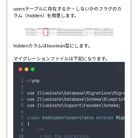
usersテーブルに存在するか・しないかのフラグのカ
ラム（hidden）を用意します。
hiddenカラムはboolean型にします。
マイグレーションファイルは下記になります。
<?
php
use
Illuminate
\
Database
\
Migrations
\
Migration
use
Illuminate
\
Database
\
Schema
\
Blueprint
;
use
Illuminate
\
Support
\
Facades
\
Schema
;
class
AddHiddenToUsersTable
extends
Migratio
{
/**
     * Run the migrations.