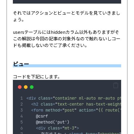
それではアクションとビューとモデルを見ていきまし
ょう。
usersテーブルにはhiddenカラム以外もありますがそ
この解説は今回の記事の対象外なので触れないしコー
ドも掲載しないのでご了承ください。
ビュー
コードを下記にします。
<div
class
=
"
container ml-auto mr-auto pt-6 p
<h2
class
=
"
text-center has-text-weight-bol
<form
method
=
"
post
"
action
=
"
{{ route('user
    @csrf
    @method('put')
<div
class
=
"
mt-3
"
>