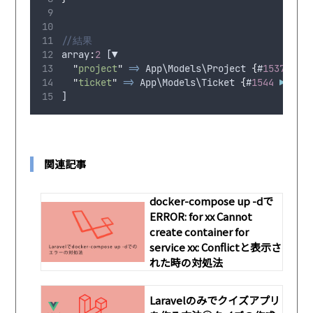
//結果
array
:
2
 [▼
"
project
"
=>
App
\
Models
\
Project
{
#
1537
 ▶
}
"
ticket
"
=>
App
\
Models
\
Ticket
{
#
1544
 ▶
}
]
関連記事
docker-compose up -dで
ERROR: for xx Cannot
create container for
service xx: Conflictと表示さ
れた時の対処法
Laravelのみでクイズアプリ