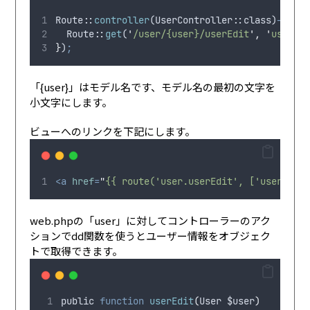
Route
:
:
controller
(
UserController
::
class
)
->
grou
  Route
:
:
get
(
'
/user/{user}/userEdit
'
,
'
userEdi
}
)
;
「{user}」はモデル名です、モデル名の最初の文字を
小文字にします。
ビューへのリンクを下記にします。
<a
href
=
"
{{ route('user.userEdit', ['user' => 
web.phpの「user」に対してコントローラーのアク
ションでdd関数を使うとユーザー情報をオブジェク
トで取得できます。
public
function
userEdit
(
User
$user
)