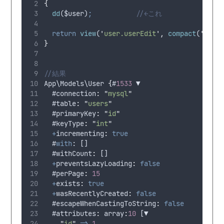
{
dd
(
$user
)
;
//←これ
return
view
(
'
user.userEdit
'
,
compact
(
'
user
}
//結果
App
\
Models
\
User
{
#
1533
 ▼
  #connection
:
"
mysql
"
  #table
:
"
users
"
  #primaryKey
:
"
id
"
  #keyType
:
"
int
"
+
incrementing
:
true
  #
with
: []
  #withCount
:
 []
+
preventsLazyLoading
:
false
  #perPage
:
15
+
exists
:
true
+
wasRecentlyCreated
:
false
  #escapeWhenCastingToString
:
false
  #attributes
:
 array
:
10
 [▼
"
id
"
=>
1