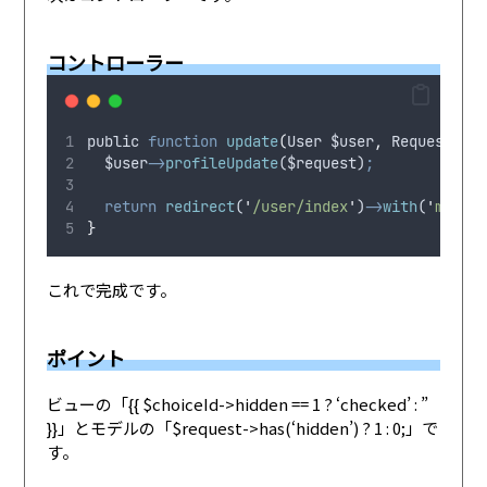
コントローラー
public
function
update
(
User
$user
,
Request
$re
$user
->
profileUpdate
(
$request
)
;
return
redirect
(
'
/user/index
'
)
->
with
(
'
messag
}
これで完成です。
ポイント
ビューの「{{ $choiceId->hidden == 1 ? ‘checked’ : ”
}}」とモデルの「$request->has(‘hidden’) ? 1 : 0;」で
す。