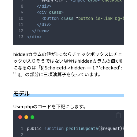
      存在するか : 
<input
type
=
"
checkbox
"
name
</div>
<div
class
>
<button
class
=
"
button is-link bg-info 
</div>
</form>
</div>
hiddenカラムの値が1にならチェックボックスにチェ
ックが入りそうではない場合はhiddenカラムの値が0
になるのは「{{ $choiceId->hidden == 1 ? ‘checked’ :
‘ ‘ }}」の部分に三項演算子を使っています。
モデル
User.phpのコードを下記にします。
public
function
profileUpdate
(
$request
){