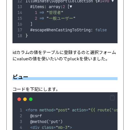
Illuminate
\
Support
\
Collection
{
#
1490
 ▼
  #items
:
 array
:
2
 [▼
1
=>
"
管理者
"
2
=>
"
一般ユーザー
"
  ]
  #escapeWhenCastingToString
:
false
}
idカラムの値をテーブルに登録するのと選択フォーム
にvalueの値を使いたいのでpluckを使いました。
ビュー
コードを下記にします。
<form
method
=
"
post
"
action
=
"
{{ route('user.u
  @csrf
  @method('put')
<div
class
=
"
mb-3
"
>