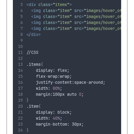
<div
class
=
"
items
"
>
<img
class
=
"
item
"
src
=
"
images/hover_off.pn
<img
class
=
"
item
"
src
=
"
images/hover_off.pn
<img
class
=
"
item
"
src
=
"
images/hover_off.pn
<img
class
=
"
item
"
src
=
"
images/hover_off.pn
</div>
//CSS
.items
{
display
: 
flex
;
flex
-
wrap
:
wrap
;
justify
-
content
:
space
-
around
;
width
: 
80
%
;
margin
:100
px
auto
0
;
}
.item
{
display
: 
block
;
width
: 
40
%
;
margin
-
bottom
: 30
px
;
}