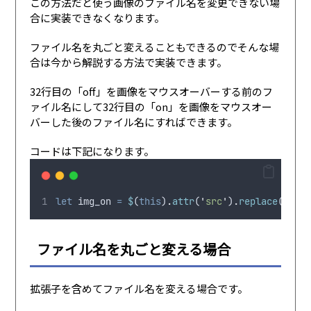
この方法だと使う画像のファイル名を変更できない場
合に実装できなくなります。
ファイル名を丸ごと変えることもできるのでそんな場
合は今から解説する方法で実装できます。
32行目の「off」を画像をマウスオーバーする前のフ
ァイル名にして32行目の「on」を画像をマウスオー
バーした後のファイル名にすればできます。
コードは下記になります。
let
img_on
=
$
(
this
)
.
attr
(
'
src
'
)
.
replace
(
'
hove
ファイル名を丸ごと変える場合
拡張子を含めてファイル名を変える場合です。