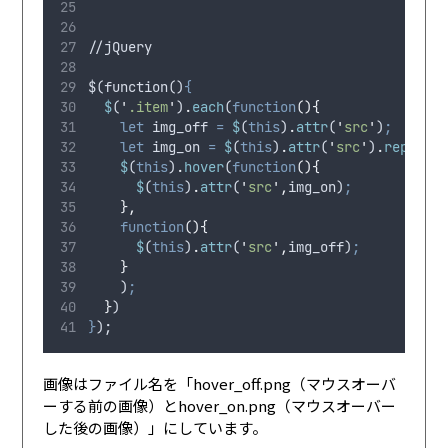
//jQuery
$(function()
{
$
(
'
.item
'
)
.
each
(
function
(){
let
img_off
=
$
(
this
)
.
attr
(
'
src
'
)
;
let
img_on
=
$
(
this
)
.
attr
(
'
src
'
)
.
replace
$
(
this
)
.
hover
(
function
(){
$
(
this
)
.
attr
(
'
src
'
,
img_on
)
;
},
function
(){
$
(
this
)
.
attr
(
'
src
'
,
img_off
)
;
}
    )
;
}
)
}
);
画像はファイル名を「hover_off.png（マウスオーバ
ーする前の画像）とhover_on.png（マウスオーバー
した後の画像）」にしています。