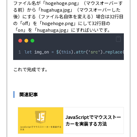
ファイル名が「hogehoge.png」（マウスオーバーす
る前）から「hugahuga.jpg」（マウスオーバーした
後）にする（ファイル名自体を変える）場合は32行目
の「off」を「hogehoge.png」にして32行目の
「on」を「hugahuga.jpg」にすればいいです。
let
img_on
=
$
(
this
)
.
attr
(
'
src
'
)
.
replace
(
'
hoge
これで完成です。
関連記事
JavaScriptでマウスストー
カーを実装する方法