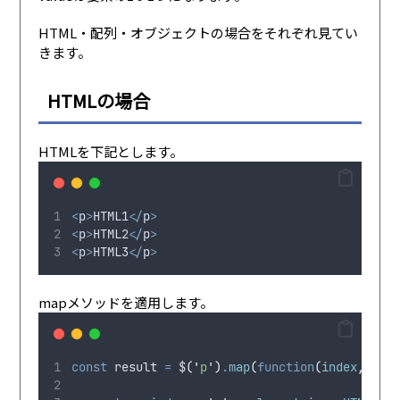
HTML・配列・オブジェクトの場合をそれぞれ見てい
きます。
HTMLの場合
HTMLを下記とします。
<
p
>
HTML1
</
p
>
<
p
>
HTML2
</
p
>
<
p
>
HTML3
</
p
>
mapメソッドを適用します。
const
 result 
=
 $
(
'
p
'
)
.
map
(
function
(
index
,
 elem