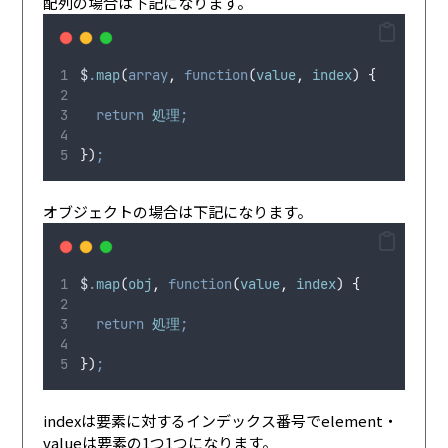
配列の場合は下記になります。
$
.
map
(
array
,
function
(
value
,
 index
)
{
return
 処理
;
})
;
オブジェクトの場合は下記になります。
$
.
map
(
obj
,
function
(
value
,
 index
)
{
return
 処理
;
})
;
indexは要素に対するインデックス番号でelement・
valueは要素の1つ1つになります。