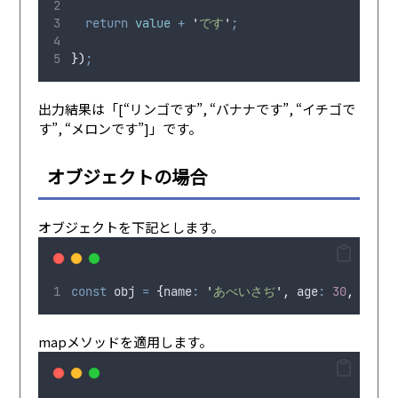
return
 value 
+
'
です
'
;
})
;
出力結果は「[“リンゴです”, “バナナです”, “イチゴで
す”, “メロンです”]」です。
オブジェクトの場合
オブジェクトを下記とします。
const
 obj 
=
{
name
:
'
あべいさぢ
'
,
 age
:
30
,
 area
:
mapメソッドを適用します。