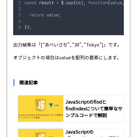
const
 result 
=
 $
.
map
(
obj
,
function
(
value
,
 inde
return
 value
;
})
;
出力結果は「[“あべいさぢ”, “30”, “Tokyo”]」です。
オブジェクトの場合はvalueを配列の要素にします。
関連記事
JavaScriptのfindと
findIndexについて簡単なサ
ンプルコードで解説
JavaScriptの