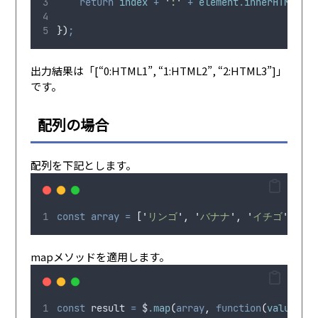
return
 index 
+
'
:
'
+
 element
.
innerHTML
;
})
;
出力結果は「[“0:HTML1”, “1:HTML2”, “2:HTML3”]」
です。
配列の場合
配列を下記とします。
const
array
=
[
'
リンゴ
'
,
'
バナナ
'
,
'
イチゴ
'
,
'
メ
mapメソッドを適用します。
const
 result 
=
 $
.
map
(
array
,
function
(
value
,
 in