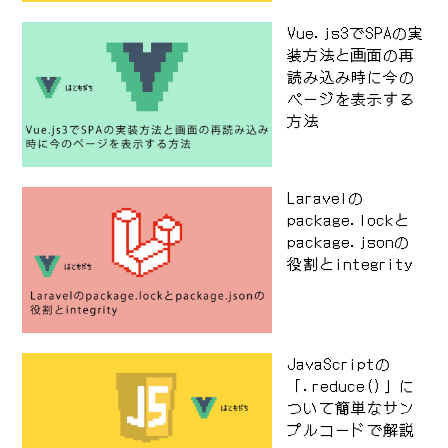
Vue.js3でSPAの実
装方法と画面の再
読み込み時に今の
ページを表示する
方法
Laravelの
package.lockと
package.jsonの
役割とintegrity
JavaScriptの
「.reduce()」に
ついて簡単なサン
プルコードで解説