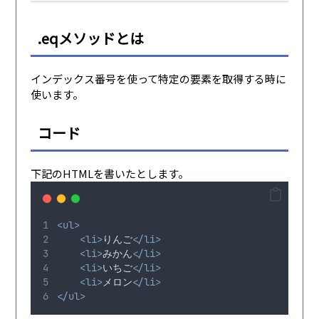
.eqメソッドとは
インデックス番号を使って特定の要素を取得する時に
使います。
コード
下記のHTMLを書いたとします。
<ul>
<li>
りんご
</li>
<li>
みかん
</li>
<li>
いちご
</li>
<li>
メロン
</li>
</ul>