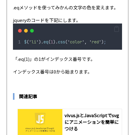
.eqメソッドを使ってみかんの文字の色を変えます。
jqueryのコードを下記にします。
$
(
'
li
'
)
.
eq
(
1
)
.
css
(
'
color
'
,
'
red
'
)
;
「.eq(1)」の1がインデックス番号です。
インデックス番号は0から始まります。
関連記事
vivus.jsとJavaScriptでsvg
にアニメーションを簡単に
つける