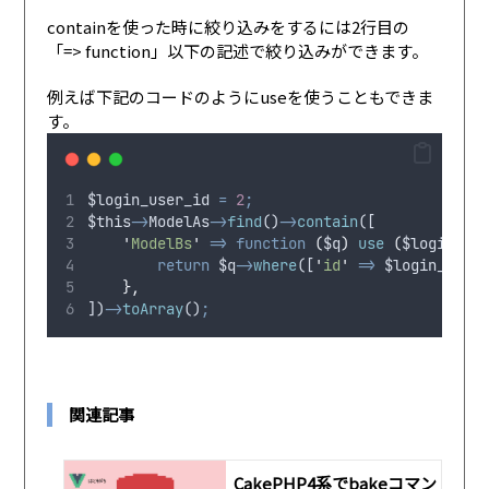
containを使った時に絞り込みをするには2行目の
「=> function」以下の記述で絞り込みができます。
例えば下記のコードのようにuseを使うこともできま
す。
$login_user_id
=
2
;
$this
->
ModelAs
->
find
()
->
contain
([
'
ModelBs
'
=>
function
(
$q
)
use
(
$login_use
return
$q
->
where
([
'
id
'
=>
$login_user_
},
])
->
toArray
()
;
関連記事
CakePHP4系でbakeコマン