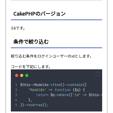
CakePHPのバージョン
3.6です。
条件で絞り込む
絞り込む条件をログインユーザーのidとします。
コードを下記にします。
$this
->
ModelAs
->
find
()
->
contain
([
'
ModelBs
'
=>
function
(
$q
)
{
return
$q
->
where
([
'
id
'
=>
$this
->
Auth
-
},
])
->
toArray
()
;