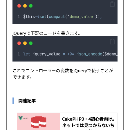
$this
->
set
(
compact
(
'
demo_value
'
))
;
jQueryで下記のコードを書きます。
let
jquery_value
=
<?=
json_encode
(
$demo_value
これでコントローラーの変数をjQueryで使うことが
できます。
関連記事
CakePHP3・4初心者向け。
ネットでは見つからないち