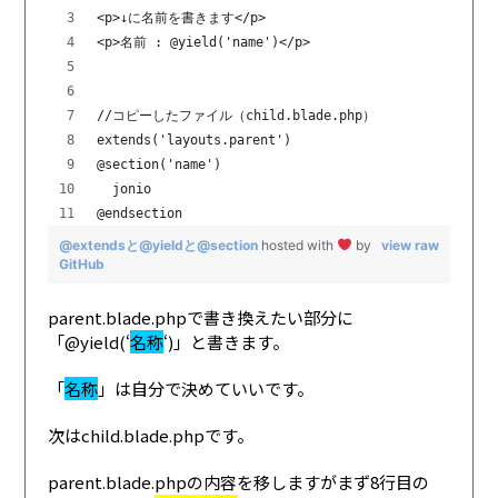
<p>↓に名前を書きます</p>
<p>名前 : @yield('name')</p>
//コピーしたファイル（child.blade.php）
extends('layouts.parent')
@section('name')
  jonio
@endsection
@extendsと@yieldと@section
hosted with
by
view raw
GitHub
parent.blade.phpで書き換えたい部分に
「@yield(‘
名称
‘)」と書きます。
「
名称
」は自分で決めていいです。
次はchild.blade.phpです。
parent.blade.phpの内容を移しますがまず8行目の