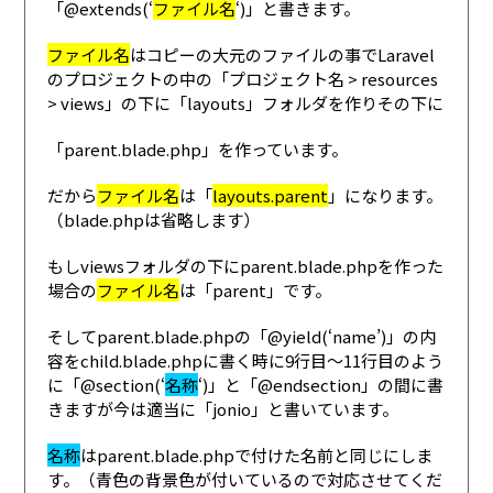
「@extends(‘
ファイル名
‘)」と書きます。
ファイル名
はコピーの大元のファイルの事でLaravel
のプロジェクトの中の「プロジェクト名 > resources
> views」の下に「layouts」フォルダを作りその下に
「parent.blade.php」を作っています。
だから
ファイル名
は「
layouts.parent
」になります。
（blade.phpは省略します）
もしviewsフォルダの下にparent.blade.phpを作った
場合の
ファイル名
は「parent」です。
そしてparent.blade.phpの「@yield(‘name’)」の内
容をchild.blade.phpに書く時に9行目〜11行目のよう
に「@section(‘
名称
‘)」と「@endsection」の間に書
きますが今は適当に「jonio」と書いています。
名称
はparent.blade.phpで付けた名前と同じにしま
す。（青色の背景色が付いているので対応させてくだ